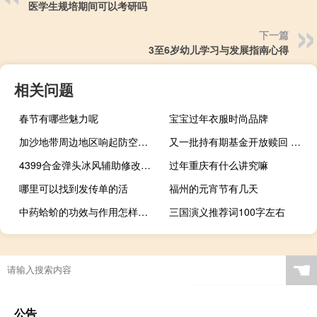
医学生规培期间可以考研吗
下一篇
3至6岁幼儿学习与发展指南心得
相关问题
春节有哪些魅力呢
宝宝过年衣服时尚品牌
加沙地带周边地区响起防空警报
又一批持有期基金开放赎回 公募人士：高位布局或是持有期基金到期后业绩欠佳的主要原因
4399合金弹头冰风辅助修改器 V1.3 绿色最新版（4399合金弹头冰风辅助修改器 V1.3 绿色最新版功能简介）
过年重庆有什么讲究嘛
哪里可以找到发传单的活
福州的元宵节有几天
中药蛤蚧的功效与作用怎样（中药蛤蚧的功效与作用）
三国演义推荐词100字左右
☚
公告