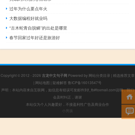
过年为什么要点年火
大数据编程好就业吗
“古木蛇青自脱鳞”的出处是哪里
春节回家过年好还是旅游好
Copyright © 2012 - 2026
古龙中文句子网
Powered by
网站分类目录
|
精选推荐文章
|
网站地图
|
疑难解答
鲁ICP备16013547号
声明：本站内容来自互联网，如信息有错误可发邮件到f_fb#foxmail.com说明，我们
会及时纠正，谢谢
本站仅为个人兴趣爱好，不接盈利性广告及商业合作
小男孩