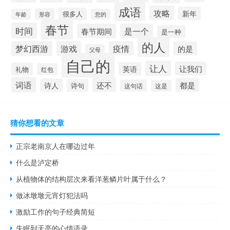
成语
攻略
新年
很多人
形容
年龄
您的
春节
时间
春节期间
是一个
是一种
的人
梦幻西游
游戏
疫情
的是
父母
自己的
让人
让我们
英语
礼物
红包
词语
还不
都是
诗人
诗句
这句话
这是
猜你想看的文章
正宗老南京人在哪边过年
什么是泸定桥
从植物体的结构层次来看洋葱鳞片叶属于什么？
做冰墩墩元宵灯犯法吗
激励工作的句子经典简短
失眠到天亮的心情语录