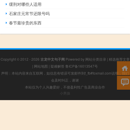
缓刑对哪些人适用
石家庄元宵节还限号吗
春节最珍贵的东西
Copyright © 2012 - 2026
古龙中文句子网
Powered by
网站分类目录
|
精选推荐文章
|
网站地图
|
疑难解答
鲁ICP备16013547号
声明：本站内容来自互联网，如信息有错误可发邮件到f_fb#foxmail.com说明，我们
会及时纠正，谢谢
本站仅为个人兴趣爱好，不接盈利性广告及商业合作
小男孩