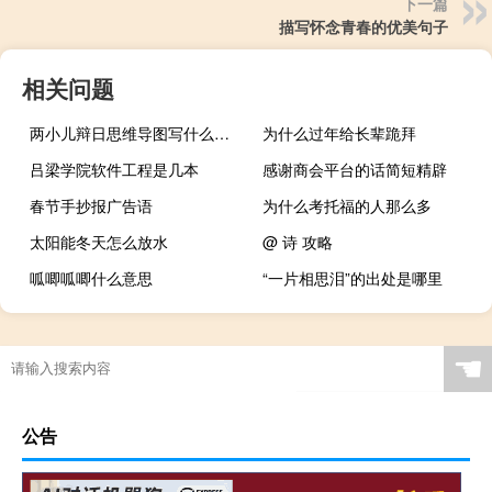
下一篇
描写怀念青春的优美句子
相关问题
两小儿辩日思维导图写什么（两小儿辩日思维导图）
为什么过年给长辈跪拜
吕梁学院软件工程是几本
感谢商会平台的话简短精辟
春节手抄报广告语
为什么考托福的人那么多
太阳能冬天怎么放水
@ 诗 攻略
呱唧呱唧什么意思
“一片相思泪”的出处是哪里
☚
公告