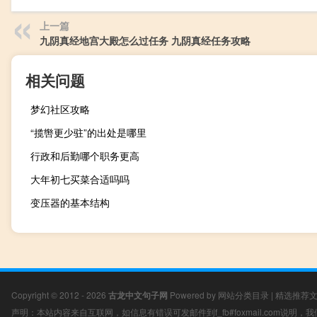
上一篇
九阴真经地宫大殿怎么过任务 九阴真经任务攻略
相关问题
梦幻社区攻略
“揽辔更少驻”的出处是哪里
行政和后勤哪个职务更高
大年初七买菜合适吗吗
变压器的基本结构
Copyright © 2012 - 2026
古龙中文句子网
Powered by
网站分类目录
|
精选推荐
声明：本站内容来自互联网，如信息有错误可发邮件到f_fb#foxmail.com说明