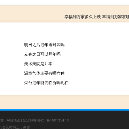
幸福到万家多久上映 幸福到万家在
明日之后过年送时装吗
立春之日可以拜年吗
美术美院是几本
温室气体主要有哪六种
烟台过年能去临沂吗现在
文章
|
网站地图
|
疑难解答
鲁ICP备16013547号
，我们会及时纠正，谢谢