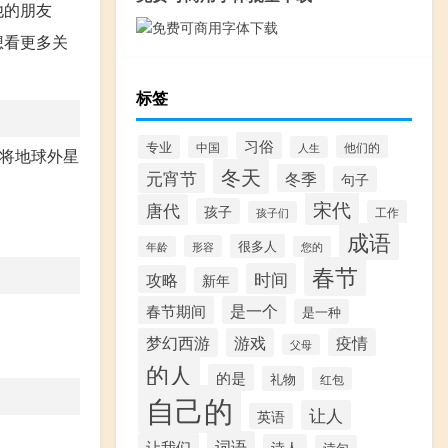
他的朋友
想看更多关
标签
习俗
专业
他们的
中国
人生
将地球外星
冬天
元宵节
冬季
句子
宋代
唐代
孩子
工作
孩子们
成语
很多人
形容
年龄
您的
春节
时间
攻略
新年
春节期间
是一个
是一种
梦幻西游
游戏
疫情
父母
的人
的是
礼物
红包
自己的
让人
英语
词语
让我们
诗人
诗句