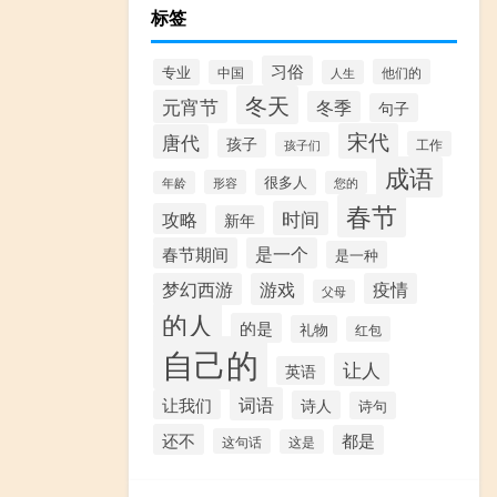
标签
习俗
专业
他们的
中国
人生
冬天
元宵节
冬季
句子
宋代
唐代
孩子
工作
孩子们
成语
很多人
形容
年龄
您的
春节
时间
攻略
新年
春节期间
是一个
是一种
梦幻西游
游戏
疫情
父母
的人
的是
礼物
红包
自己的
让人
英语
词语
让我们
诗人
诗句
还不
都是
这句话
这是