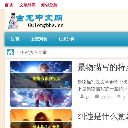
首 页
文章列表
知识分类
首 页
文章列表
知识分类
>
作者“jw”的文章
景物描写的特
景物描写在文学创作中扮
下是景物描写的一些特点： 
jw
01-07
0
纠违是什么意