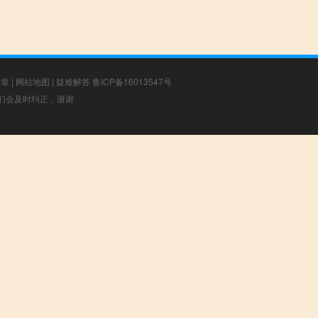
文章
|
网站地图
|
疑难解答
鲁ICP备16013547号
，我们会及时纠正，谢谢