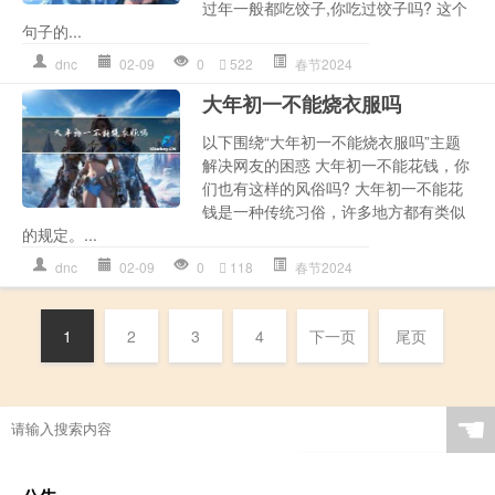
过年一般都吃饺子,你吃过饺子吗? 这个
句子的...
dnc
02-09
0
522
春节2024
大年初一不能烧衣服吗
以下围绕“大年初一不能烧衣服吗”主题
解决网友的困惑 大年初一不能花钱，你
们也有这样的风俗吗? 大年初一不能花
钱是一种传统习俗，许多地方都有类似
的规定。...
dnc
02-09
0
118
春节2024
1
2
3
4
下一页
尾页
☚