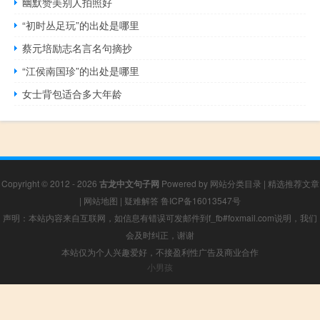
幽默赞美别人拍照好
“初时丛足玩”的出处是哪里
蔡元培励志名言名句摘抄
“江侯南国珍”的出处是哪里
女士背包适合多大年龄
Copyright © 2012 - 2026
古龙中文句子网
Powered by
网站分类目录
|
精选推荐文章
|
网站地图
|
疑难解答
鲁ICP备16013547号
声明：本站内容来自互联网，如信息有错误可发邮件到f_fb#foxmail.com说明，我们
会及时纠正，谢谢
本站仅为个人兴趣爱好，不接盈利性广告及商业合作
小男孩