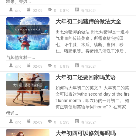
糕果、香烛...
dnc
02-09
0
870
春节2024
大年初二炖猪蹄的做法大全
田七炖猪脚的做法 田七炖猪脚是一道补
气养血的传统美食，所需食材包括田
七、怀牛膝、木瓜、续断、当归、砂
仁、猪蹄爪等。将猪蹄爪清洗干净后，
与其他食材一...
dnc
02-09
0
819
春节2024
大年初二还要回家吗英语
如何写大年初二的英文？ 大年初二的英
文可以表达为the second day of the firs
t lunar month，即农历的一月初二。 如
何正确使用英语单词“home”？ 在离家
很近...
dnc
02-09
0
293
春节2024
大年初四可以修刘海吗吗