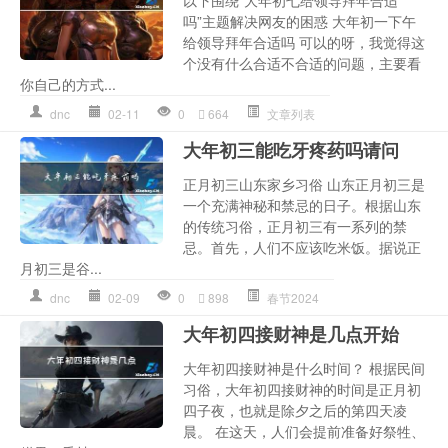
吗”主题解决网友的困惑 大年初一下午
给领导拜年合适吗 可以的呀，我觉得这
个没有什么合适不合适的问题，主要看
你自己的方式...
dnc
02-11
0
664
文章列表
大年初三能吃牙疼药吗请问
正月初三山东家乡习俗 山东正月初三是
一个充满神秘和禁忌的日子。根据山东
的传统习俗，正月初三有一系列的禁
忌。首先，人们不应该吃米饭。据说正
月初三是谷...
dnc
02-09
0
898
春节2024
大年初四接财神是几点开始
大年初四接财神是什么时间？ 根据民间
习俗，大年初四接财神的时间是正月初
四子夜，也就是除夕之后的第四天凌
晨。 在这天，人们会提前准备好祭牲、