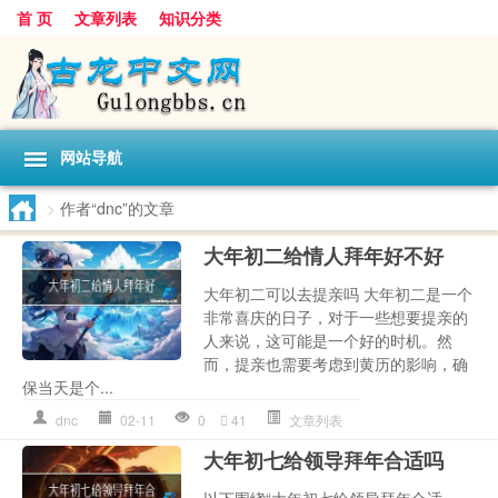
首 页
文章列表
知识分类
网站导航
>
作者“dnc”的文章
大年初二给情人拜年好不好
大年初二可以去提亲吗 大年初二是一个
非常喜庆的日子，对于一些想要提亲的
人来说，这可能是一个好的时机。然
而，提亲也需要考虑到黄历的影响，确
保当天是个...
dnc
02-11
0
41
文章列表
大年初七给领导拜年合适吗
以下围绕“大年初七给领导拜年合适