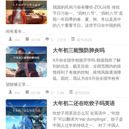
我国的民间习俗有哪些-ZOL问答 传统
节日习俗一、“四时八节”。“四时八节”是
指一年四季的春、夏、秋、冬以及其中
的八个重要节日。这些节日在中国的民
间有着丰...
dnc
02-09
0
515
春节2024
大年初三能预防肺炎吗
9月份全国学校能开学吗 根据我所了解
到的信息，截至目前，全国范围内的疫
情得到了有效的控制，疫情风险逐渐降
低。因此，我认为在9月份全国学校有
望能够正常...
dnc
02-09
0
34
春节2024
大年初二还在吃饺子吗英语
吃饺子用英语怎么写 在英语中，“吃饺
子”可以翻译为“eat dumplings”。饺子是
中国人过年的传统之一。 对了,中国人