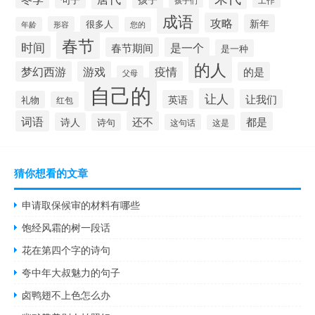
成语
攻略
新年
很多人
形容
年龄
您的
春节
时间
春节期间
是一个
是一种
的人
梦幻西游
游戏
疫情
的是
父母
自己的
让人
让我们
英语
礼物
红包
词语
还不
都是
诗人
诗句
这句话
这是
猜你想看的文章
申请取保候审的材料有哪些
饱经风霜的树一段话
花在第四个字的诗句
夸中年大叔魅力的句子
卤鸭翅不上色怎么办