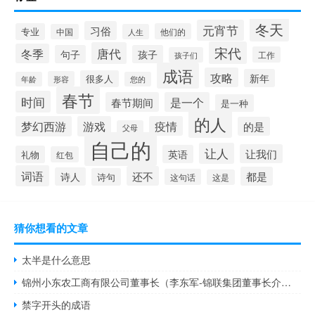
冬天
元宵节
习俗
专业
他们的
中国
人生
宋代
唐代
冬季
句子
孩子
工作
孩子们
成语
攻略
新年
很多人
形容
年龄
您的
春节
时间
春节期间
是一个
是一种
的人
梦幻西游
游戏
疫情
的是
父母
自己的
让人
让我们
英语
礼物
红包
词语
还不
都是
诗人
诗句
这句话
这是
猜你想看的文章
太半是什么意思
锦州小东农工商有限公司董事长（李东军-锦联集团董事长介绍）
禁字开头的成语