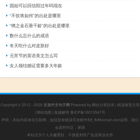
固始可以回信阳过年吗现在
“不饮将如何”的出处是哪里
“镌之金石垂千龄”的出处是哪里
数什么忘什么的成语
冬天吃什么对皮肤好
元宵节的英语美文怎么写
女人领结婚证需要多大年龄
Copyright © 2012 - 2026
古龙中文句子网
Powered by
网站分类目录
|
精选推荐文章
|
网站地图
|
疑难解答
鲁ICP备16013547号
声明：本站内容来自互联网，如信息有错误可发邮件到f_fb#foxmail.com说明，我们
会及时纠正，谢谢
本站仅为个人兴趣爱好，不接盈利性广告及商业合作