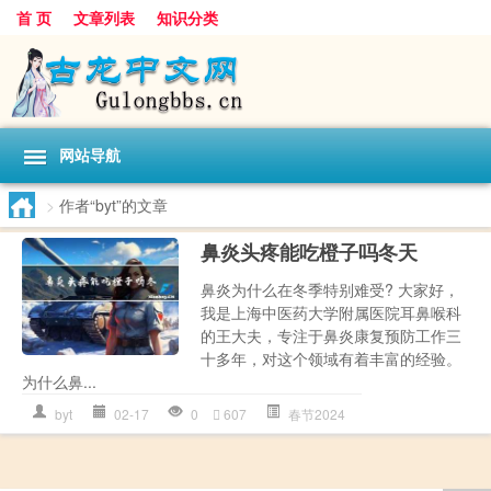
首 页
文章列表
知识分类
网站导航
>
作者“byt”的文章
鼻炎头疼能吃橙子吗冬天
鼻炎为什么在冬季特别难受? 大家好，
我是上海中医药大学附属医院耳鼻喉科
的王大夫，专注于鼻炎康复预防工作三
十多年，对这个领域有着丰富的经验。
为什么鼻...
byt
02-17
0
607
春节2024