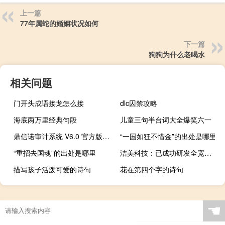
上一篇
77年属蛇的婚姻状况如何
下一篇
狗狗为什么老喝水
相关问题
门开头成语接龙怎么接
dlc囚禁攻略
海底两万里经典句段
儿童三句半台词大全爆笑六一
鼎信诺审计系统 V6.0 官方版（鼎信诺审计系统 V6.0 官方版功能简介）
“一国如狂不惜金”的出处是哪里
“重招去国魂”的出处是哪里
洁美科技：已成功研发全宽幅带配向角的偏光片离型膜
描写孩子活泼可爱的诗句
花在第四个字的诗句
☚