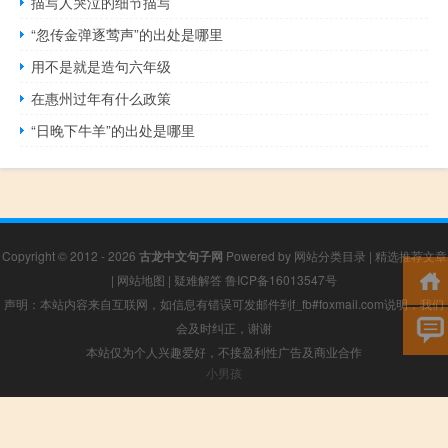
描写人哭泣的细节描写
“忽传金弹逐莺声”的出处是哪里
用不是就是造句六年级
在惠州过年有什么政策
“日晚下牛羊”的出处是哪里
Copyright © 2012 - 2026
古龙中文句子网
Powered by
网站分类目录
|
精选推荐文章
|
网站地图
|
疑难解答
鲁ICP备16013547号
声明：本站内容来自互联网，如信息有错误可发邮件到f_fb#foxmail.com说明，我们
会及时纠正，谢谢
本站仅为个人兴趣爱好，不接盈利性广告及商业合作
小男孩