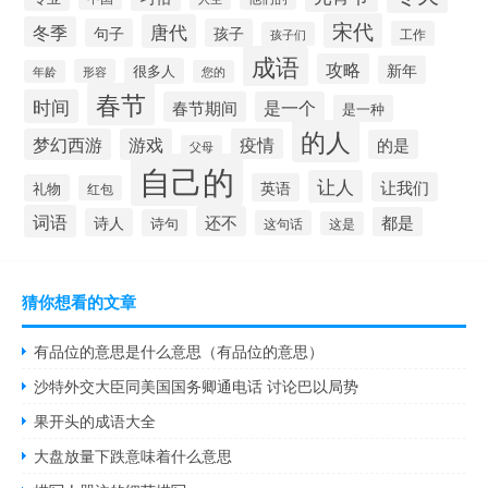
宋代
唐代
冬季
句子
孩子
工作
孩子们
成语
攻略
新年
很多人
形容
年龄
您的
春节
时间
春节期间
是一个
是一种
的人
梦幻西游
游戏
疫情
的是
父母
自己的
让人
让我们
英语
礼物
红包
词语
还不
都是
诗人
诗句
这句话
这是
猜你想看的文章
有品位的意思是什么意思（有品位的意思）
沙特外交大臣同美国国务卿通电话 讨论巴以局势
果开头的成语大全
大盘放量下跌意味着什么意思