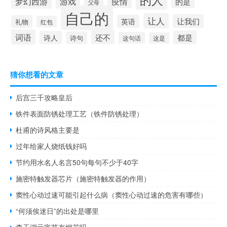
梦幻西游
游戏
疫情
的是
父母
自己的
让人
让我们
英语
礼物
红包
词语
还不
都是
诗人
诗句
这句话
这是
猜你想看的文章
后宫三千攻略皇后
铁件表面防锈处理工艺（铁件防锈处理）
杜甫的诗风格主要是
过年给家人烧纸钱好吗
节约用水名人名言50句每句不少于40字
施密特触发器芯片（施密特触发器的作用）
窦性心动过速可能引起什么病（窦性心动过速的危害有哪些）
“何须俟迷日”的出处是哪里
查干湖元宵节有烟花吗