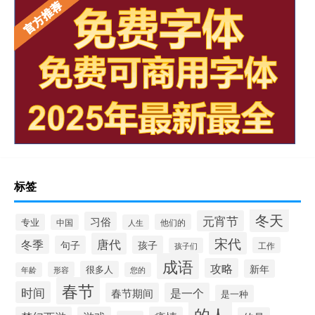
标签
冬天
元宵节
习俗
专业
他们的
中国
人生
宋代
唐代
冬季
句子
孩子
工作
孩子们
成语
攻略
新年
很多人
形容
年龄
您的
春节
时间
春节期间
是一个
是一种
的人