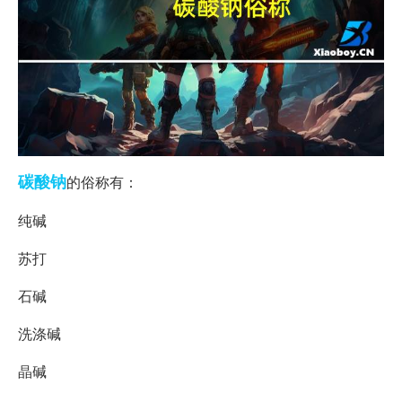
碳酸钠
的俗称有：
纯碱
苏打
石碱
洗涤碱
晶碱