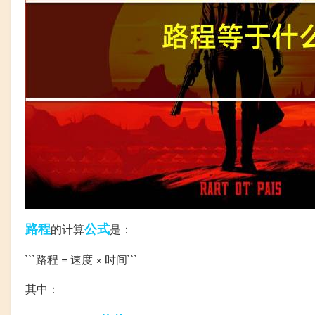
路程
公式
的计算
是：
```路程 = 速度 × 时间```
其中：