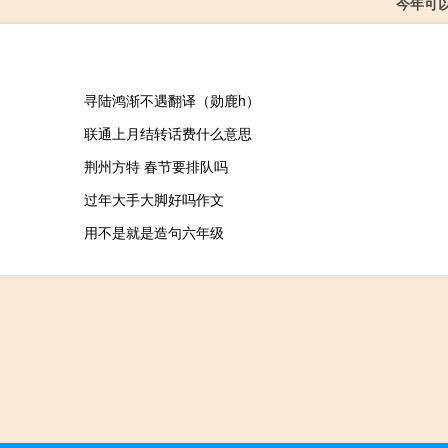
今年可
寻陆鸿渐不遇翻译（勋鹿h）
联通上月结转话费什么意思
荆州方特 春节要排队吗
过年大手大脚好吗作文
用不是就是造句六年级