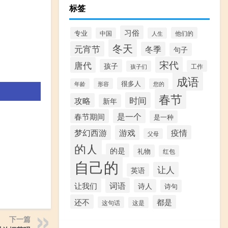
标签
习俗
专业
他们的
中国
人生
冬天
元宵节
冬季
句子
宋代
唐代
孩子
工作
孩子们
成语
很多人
形容
年龄
您的
春节
时间
攻略
新年
春节期间
是一个
是一种
梦幻西游
游戏
疫情
父母
的人
的是
礼物
红包
自己的
让人
英语
词语
让我们
诗人
诗句
还不
都是
这句话
这是
下一篇