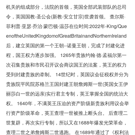
机关的组成部分，法院的首领，英国全部武装部队的总司
令，英国国教-圣公会(新教-安立甘宗)世袭首领。 查尔斯·
菲利普·亚瑟·乔治·蒙巴顿-温莎在位时间:2022年-King/Que
enoftheUnitedKingdomofGreatBritainandNorthernIreland
后，建立英国的第一个王朝--诺曼王朝，完成了封建化进
程，国王权力逐步加强。 1265年贵族约翰·德·孟福尔第一
次召集贵族和市民召开议会商议国王的法案，英王的权力
受到封建贵族的牵制。 14世纪时，英国议会征税权并分为
贵族院平民院苏格兰王国封建王朝詹姆斯一世(英国女王伊
丽莎白一世的远亲)实行君主专制，英王掌握全国的统治大
权。 1640年，不满英王压迫的资产阶级新贵族利用议会举
行资产阶级革命，英王查理一世被推上断头台。 后查理二
世复辟，再次实行专制，所以又在1688年爆发光荣革命，
查理二世之弟詹姆斯二世逃跑。 在1689年通过了《权利法