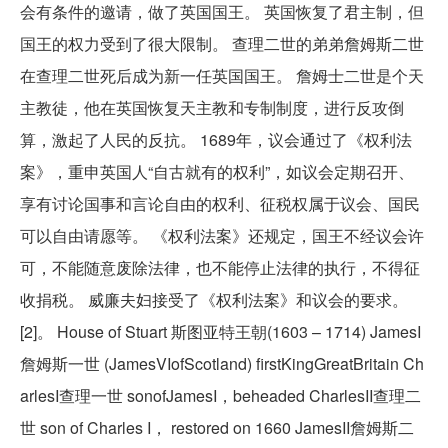
会有条件的邀请，做了英国国王。 英国恢复了君主制，但
国王的权力受到了很大限制。 查理二世的弟弟詹姆斯二世
在查理二世死后成为新一任英国国王。 詹姆士二世是个天
主教徒，他在英国恢复天主教和专制制度，进行反攻倒
算，激起了人民的反抗。 1689年，议会通过了《权利法
案》，重申英国人“自古就有的权利”，如议会定期召开、
享有讨论国事和言论自由的权利、征税权属于议会、国民
可以自由请愿等。 《权利法案》还规定，国王不经议会许
可，不能随意废除法律，也不能停止法律的执行，不得征
收捐税。 威廉夫妇接受了《权利法案》和议会的要求。
[2]。 House of Stuart 斯图亚特王朝(1603 – 1714) JamesI
詹姆斯一世 (JamesVIofScotland) firstKingGreatBritain Ch
arlesI查理一世 sonofJamesI，beheaded CharlesII查理二
世 son of Charles I， restored on 1660 JamesII詹姆斯二