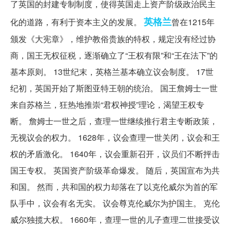
了英国的封建专制制度，使得英国走上资产阶级政治民主
英格兰
化的道路，有利于资本主义的发展。
曾在1215年
颁发《大宪章》，维护教俗贵族的特权，规定没有经过协
商，国王无权征税，逐渐确立了“王权有限”和“王在法下”的
基本原则。 13世纪末，英格兰基本确立议会制度。 17世
纪初，英国开始了斯图亚特王朝的统治。 国王詹姆士一世
来自苏格兰，狂热地推崇“君权神授”理论，渴望王权专
断。 詹姆士一世之后，查理一世继续推行君主专断政策，
无视议会的权力。 1628年，议会查理一世关闭，议会和王
权的矛盾激化。 1640年，议会重新召开，议员们不断抨击
国王专权。 英国资产阶级革命爆发。 随后，英国宣布为共
和国。 然而，共和国的权力却落在了以克伦威尔为首的军
队手中，议会有名无实。 议会尊克伦威尔为护国主。 克伦
威尔独揽大权。 1660年，查理一世的儿子查理二世接受议