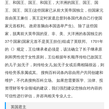
王、和国王、国王、和国王，大洋洲的国王、国王、国
王、国王、国王(这些国家已从前大英帝国独立，但国家元
首由英王兼任，英王定时派遣总督到各国代表自己行使国
家元首权利。 政府首脑由本国选举产生)。 除了这些国
家，脱离前大英帝国的亚、非、美、大洋洲的各国独立的
37个国家(国家元首不是英王担任)组成了英联邦。 1701年
的《》规定，王位继承者必须是，该法确立了长子继承原
则和男性优于女性原则，王位根据年长顺序传给已故国王
的儿子;如无子，则传给女儿;如无子女或后裔相隔很远，则
传给旁系亲属或其。 搜狗百科词条内容由用户共同创建和
维护，不代表搜狗百科立场。 如果您需要医学、法律、投
资理财等专业领域的建议，我们强烈建议您独自对内容的
可信性进行评估，并咨询相关专业人士。
英国君主