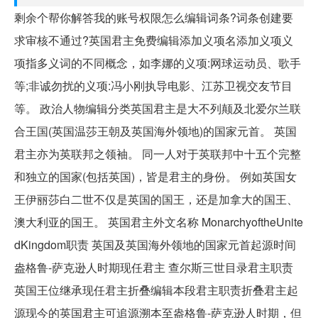
剩余个帮你解答我的账号权限怎么编辑词条?词条创建要
求审核不通过?英国君主免费编辑添加义项名添加义项义
项指多义词的不同概念，如李娜的义项:网球运动员、歌手
等;非诚勿扰的义项:冯小刚执导电影、江苏卫视交友节目
等。 政治人物编辑分类英国君主是大不列颠及北爱尔兰联
合王国(英国温莎王朝及英国海外领地)的国家元首。 英国
君主亦为英联邦之领袖。 同一人对于英联邦中十五个完整
和独立的国家(包括英国)，皆是君主的身份。 例如英国女
王伊丽莎白二世不仅是英国的国王，还是加拿大的国王、
澳大利亚的国王。 英国君主外文名称 MonarchyoftheUnite
dKingdom职责 英国及英国海外领地的国家元首起源时间
盎格鲁-萨克逊人时期现任君主 查尔斯三世目录君主职责
英国王位继承现任君主折叠编辑本段君主职责折叠君主起
源现今的英国君主可追源溯本至盎格鲁-萨克逊人时期，但