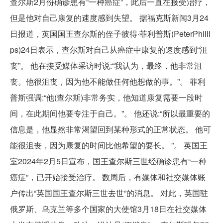
查尔斯2月份确诊患有“一种癌症”，此后一直在接受治疗，
但是他对自己康复的速度感到失望。 据福克斯新闻3月24
日报道，英国国王查尔斯的侄子彼得·菲利普斯(PeterPhilli
ps)24日表示，查尔斯对自己从癌症中康复的速度感到“沮
丧”。 他在接受媒体采访时说:“我认为，最终，他非常沮
丧。他很沮丧，因为他不能做任何他想做的事。”。 菲利
普斯强调:“他(查尔斯)非常务实，他知道康复需要一段时
间，在此期间他要专注于自己。”。 他还说:“所以最重要的
信息是，他显然非常渴望回到某种形式的正常状态。 他可
能很沮丧，因为康复的时间比他希望的要长。 ”。 英国王
室2024年2月5日宣布，国王查尔斯三世经确诊患有“一种
癌症”，已开始接受治疗。 数周后，有媒体和社交媒体账
户传出“英国国王查尔斯三世去世”的消息。 对此，英国驻
俄罗斯、乌克兰等多个国家的大使馆3月18日在社交媒体