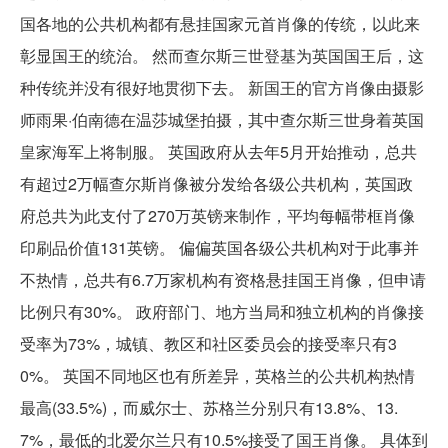
国各地的公共机构都有悬挂国家元首肖像的传统，以此来
彰显国王的统治。 然而查尔斯三世登基为英国国王后，这
种传统并没有很好地贯彻下去。 新国王的官方肖像由摄影
师雨果·伯南德在温莎城堡拍摄，其中查尔斯三世身着英国
皇家海军上将制服。 英国政府从去年5月开始推动，总共
有超过2万幅查尔斯肖像被分发给各级公共机构，英国政
府总共为此支付了270万英镑来制作，平均每幅带框肖像
印刷品价值131英镑。 偏偏英国各级公共机构对于此事并
不热情，总共有6.7万家机构有资格悬挂国王肖像，但申请
比例只有30%。 政府部门、地方当局和独立机构的肖像接
受率为73%，城镇、教区和社区委员会的接受率只有3
0%。 英国不同地区也有所差异，英格兰的公共机构热情
最高(33.5%)，而威尔士、苏格兰分别只有13.8%、13.
7%，最低的北爱尔兰只有10.5%接受了国王肖像。 具体到