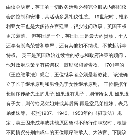
由议会决定，英王的一切政务活动必须完全服从内阁和议
会的控制和安排，其活动多属礼仪性质。 19世纪时，维多
利亚女王也是大多待在宫廷里，很少过问政事，英国王权
更加衰落。 但英国是一个，英国国王是最大的贵族，个人
还享有崇高荣誉和尊严，还有其他如不纳税、不被起诉等
特权。 英王是英国政治连续性的标志和政府决策的顾问，
他对政府决策享有咨询权、鼓励权和警告权。 1701年的
《王位继承法》规定，王位继承者必须是新教徒。 该法确
立了长子继承原则和男性先于女性继承原则。 王位根据年
长顺序传给先王的儿子;如果没有儿子，则传给女儿;如果没
有子女，则传给兄弟姐妹或其后裔;再是堂兄弟姐妹，表兄
弟姐妹等。 按照1937、1943、1953年的《摄政法》规
定，英王因未成年或其他原因暂时不能行使职权时，根据
不同情况分别由成年的王位顺序继承人、大法官、下院议