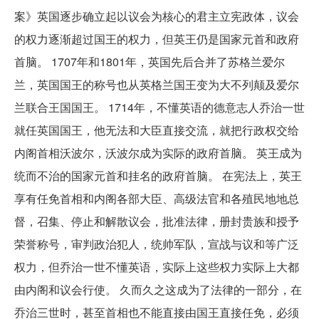
案》英国逐步确立起以议会为核心的君主立宪政体，议会
的权力逐渐超过国王的权力，但英王仍是国家元首和政府
首脑。 1707年和1801年，英国先后合并了苏格兰爱尔
兰，英国国王的称号也从英格兰国王变为大不列颠及爱尔
兰联合王国国王。 1714年，不懂英语的德意志人乔治一世
就任英国国王，他无法和大臣直接交流，就把行政权交给
内阁首相沃波尔，沃波尔成为实际的政府首脑。 英王成为
统而不治的国家元首和挂名的政府首脑。 在宪法上，英王
享有任免首相和内阁各部大臣、高级法官和各殖民地地总
督，召集、停止和解散议会，批准法律，册封贵族和授予
荣誉称号，审判政治犯人，统帅军队，宣战与议和等广泛
权力，但乔治一世不懂英语，实际上这些权力实际上大都
由内阁和议会行使。 久而久之这成为了法律的一部分，在
乔治三世时，甚至首相也不能直接由国王直接任免，必须