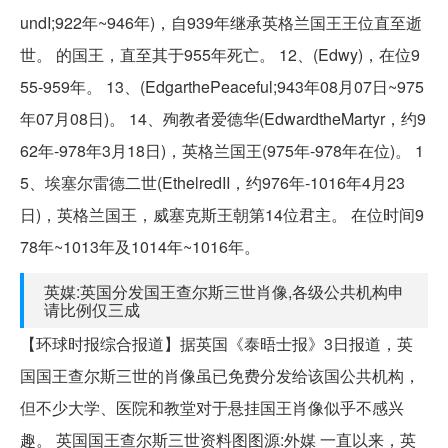
undI;922年~946年)，自939年继承英格兰国王王位直至逝
世。 的国王，直至其于955年死亡。 12、(Edwy)，在位9
55-959年。 13、(EdgarthePeaceful;943年08月07日~975
年07月08日)。 14、殉教者爱德华(EdwardtheMartyr，约9
62年-978年3月18日)，英格兰国王(975年-978年在位)。 1
5、埃塞尔雷德二世(EthelredII，约976年-1016年4月23
日)，英格兰国王，威塞克斯王朝第14位君主。 在位时间9
78年~1013年及1014年~1016年。
英媒:英国分发国王查尔斯三世肖像,各级公共机构申
请比例仅三成
【环球时报综合报道】据英国《泰晤士报》3日报道，英
国国王查尔斯三世的肖像虽已免费分发给该国公共机构，
但不少大学、医院和教堂对于悬挂国王肖像似乎不感兴
趣。 英国国王查尔斯三世资料图图源:外媒 一直以来，英