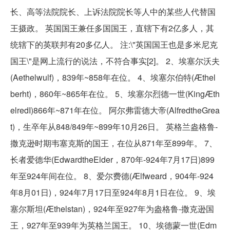
长、高等法院院长、上诉法院院长等人中的某些人代替国
王摄政。 英国国王兼任多国国王，直辖下有2亿多人，其
统辖下的英联邦有20多亿人。 注:\"英国国王也是多米尼克
国王\"是网上流行的说法，不符合事实[2]。 2、埃塞尔沃夫
(Aethelwulf)，839年~858年在位。 4、埃塞尔伯特(Æthel
berht)，860年~865年在位。 5、埃塞尔烈德一世(KingÆth
elredI)866年~871年在位。 阿尔弗雷德大帝(AlfredtheGrea
t)，生卒年从848/849年~899年10月26日。 英格兰盎格鲁-
撒克逊时期韦塞克斯的国王，在位从871年至899年。 7、
长者爱德华(EdwardtheElder，870年-924年7月17日)899
年至924年间在位。 8、爱尔费德(Ælfweard，904年-924
年8月01日)，924年7月17日至924年8月1日在位。 9、埃
塞尔斯坦(Æthelstan)，924年至927年为盎格鲁-撒克逊国
王，927年至939年为英格兰国王。 10、埃德蒙一世(Edm