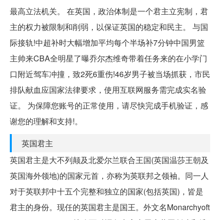
最高立法机关。 在英国，政治体制是一个君主立宪制，君
主的权力被限制和削弱，以保证英国的稳定和民主。 与国
际接轨!中超补时大幅增加平均每个半场补7分钟中国男篮
主帅来CBA全明星了曝乔尔杰维奇带着任务来的在小学门
口附近驾车冲撞，致2死6重伤!46岁男子被当场抓获，市民
排队献血应国家法律要求，使用互联网服务需完成实名验
证。 为保障您账号的正常使用，请尽快完成手机验证，感
谢您的理解和支持!。
英国君主
英国君主是大不列颠及北爱尔兰联合王国(英国温莎王朝及
英国海外领地)的国家元首，亦称为英联邦之领袖。同一人
对于英联邦中十五个完整和独立的国家(包括英国)，皆是
君主的身份。现任的英国君主是国王。外文名Monarchyoft