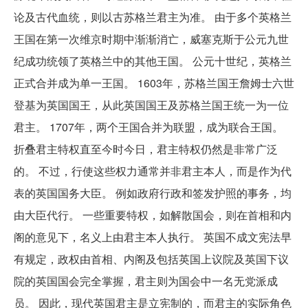
论及古代血统，则以古苏格兰君主为准。 由于多个英格兰
王国在第一次维京时期中渐渐消亡，威塞克斯于公元九世
纪成功统领了英格兰中的其他王国。 公元十世纪，英格兰
正式合并成为单一王国。 1603年，苏格兰国王詹姆士六世
登基为英国国王，从此英国国王及苏格兰国王统一为一位
君主。 1707年，两个王国合并为联盟，成为联合王国。
折叠君主特权直至今时今日，君主特权仍然是非常广泛
的。 不过，行使这些权力通常并非君主本人，而是作为代
表的英国国务大臣。 例如政府行政和签发护照的事务，均
由大臣代行。 一些重要特权，如解散国会，则在首相和内
阁的意见下，名义上由君主本人执行。 英国不成文宪法早
有规定，政权由首相、内阁及包括英国上议院及英国下议
院的英国国会完全掌握，君主则为国会中一名无党派成
员。 因此，现代英国君主是立宪制的，而君主的实际角色