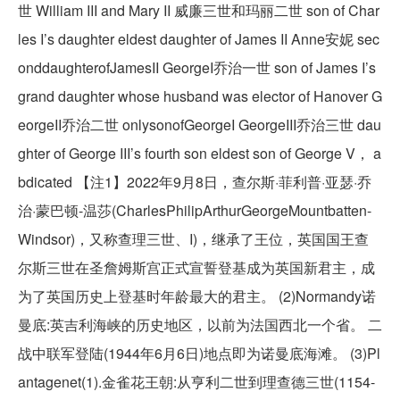
世 William III and Mary II 威廉三世和玛丽二世 son of Char
les I’s daughter eldest daughter of James II Anne安妮 sec
onddaughterofJamesII GeorgeI乔治一世 son of James I’s
grand daughter whose husband was elector of Hanover G
eorgeII乔治二世 onlysonofGeorgeI GeorgeIII乔治三世 dau
ghter of George III’s fourth son eldest son of George V， a
bdicated 【注1】2022年9月8日，查尔斯·菲利普·亚瑟·乔
治·蒙巴顿-温莎(CharlesPhilipArthurGeorgeMountbatten-
Windsor)，又称查理三世、I)，继承了王位，英国国王查
尔斯三世在圣詹姆斯宫正式宣誓登基成为英国新君主，成
为了英国历史上登基时年龄最大的君主。 (2)Normandy诺
曼底:英吉利海峡的历史地区，以前为法国西北一个省。 二
战中联军登陆(1944年6月6日)地点即为诺曼底海滩。 (3)Pl
antagenet(1).金雀花王朝:从亨利二世到理查德三世(1154-