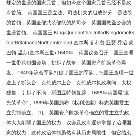
规定的世袭的国家元首，但如今这个国家元首已经不是政
府首脑。 英国国王是立法、司法机关的组成部分，是法院
的首领，英国全部武装部队的总司令，英国国教圣公会的
世袭首领。 英国国王 King/QueenoftheUnitedKingdomofG
reatBritainandNorthernIreland 查尔斯·菲利普·亚瑟·乔治·蒙
巴顿-温莎(查尔斯三世) 1640年，英国议会召开，国王查理
一世带兵包围会场，挑起了战争，英国资产阶级革命爆
发。 1649年议会军队打败了国王的军队，把国王查理一世
送上了断头台，克伦威尔上台，克伦威尔执政期间，大权
独揽，引起了不满，斯图亚特朝复辟，1688年英国爆“发
光荣革命”，1689年英国颁布《权利法案》标志英国君主
立宪制确立。 [1]。 英国资产阶级革命确立的君主立宪政
体大大削弱了国王的权力，议会及政府逐步掌握了治理国
家的权力，这种政治体制虽然有其历史局限性，但它结束