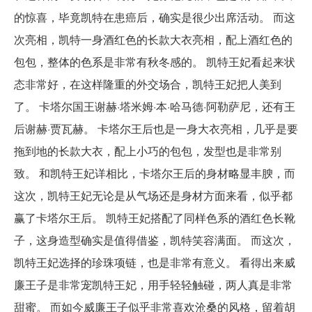
的惊喜，毕竟凯特在患癌后，确实是很少出席活动。 而这
次亮相，凯特一身酒红色的长款大衣亮相，配上酒红色的
包包，整体的色系是非常有秋冬感的。 凯特王妃看起来状
态非常好，在这样隆重的外交场合，凯特王妃把人美到
了。 卡塔尔国王谢赫·塔米姆·本·哈马德·阿勒萨尼，还有王
后谢赫·贾瓦赫。 卡塔尔王后也是一身大衣亮相，几乎是要
拖到地的长款大衣，配上小巧的包包，发型也是非常别
致。 和凯特王妃详相比，卡塔尔王后的身材略显丰腴，而
这次，凯特王妃无论是从气场还是身材方面来看，似乎都
赢了卡塔尔王后。 凯特王妃搭配了同样色系的酒红色长靴
子，这身造型确实是值得借鉴，凯特笑容满面。 而这次，
凯特王妃选择的珍珠项链，也是非常有意义。 看得出来威
廉王子是非常宠凯特王妃，用手轻轻触碰，两人真是非常
甜蜜。 而如今威廉王子似乎非常喜欢沧桑的风格，留着胡