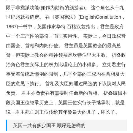
限于非党派功能(如作为勋衔的颁授者)。 这个角色从十九
世纪起就被确定。 在《英国宪法》(EnglishConstitution，
1867)一书中，英国作家华特·百格汉兹指出，君主是政府
中一个庄严性的部份，而非实用性。 实际上，今日政权皆
由国会、首相和内阁行使。 君主虽是英国教会的最高总
督，但实际上教会的精神领袖是坎特伯里大主教。 折叠政
治角色君主实际上的权力比理论上的小得多。 立宪君主行
事受着传统及惯例的限制，几乎全部的王权均在首相及大
臣的意见下执行。 首相及大臣则通过民选的下议院对人民
负责。 君主亦负责在有需要时任命新的首相。 折叠编辑本
段英国王位继承历史上，英国王位实行长子继承制，就是
说，君主死亡则王位传给其年龄最大的儿子，即长子。
英国一共有多少国王 顺序是怎样的