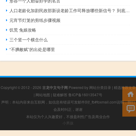
形容一个人勤奋好学的名言
人口老龄化加剧民政部新设老龄工作司释放哪些新信号？ 到底什么情况嘞
元宵节灯笼的剪纸步骤视频
饥荒 兔娘攻略
三个竖一个横念什么
“不腆敝赋”的出处是哪里
Copyright © 2012 - 2026
古龙中文句子网
Powered by
网站分类目录
|
精选推荐文章
|
网站地图
|
疑难解答
鲁ICP备16013547号
声明：本站内容来自互联网，如信息有错误可发邮件到f_fb#foxmail.com说明，我们
会及时纠正，谢谢
本站仅为个人兴趣爱好，不接盈利性广告及商业合作
小男孩