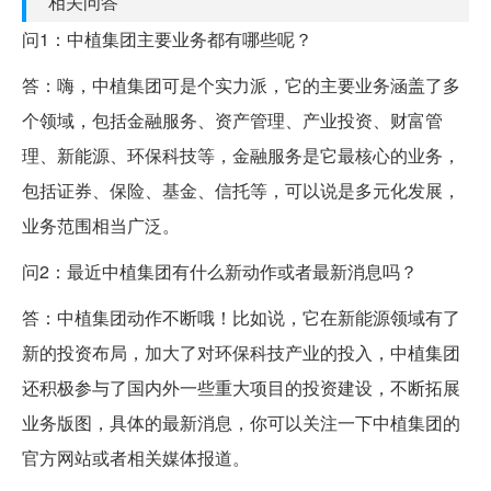
相关问答
问1：中植集团主要业务都有哪些呢？
答：嗨，中植集团可是个实力派，它的主要业务涵盖了多
个领域，包括金融服务、资产管理、产业投资、财富管
理、新能源、环保科技等，金融服务是它最核心的业务，
包括证券、保险、基金、信托等，可以说是多元化发展，
业务范围相当广泛。
问2：最近中植集团有什么新动作或者最新消息吗？
答：中植集团动作不断哦！比如说，它在新能源领域有了
新的投资布局，加大了对环保科技产业的投入，中植集团
还积极参与了国内外一些重大项目的投资建设，不断拓展
业务版图，具体的最新消息，你可以关注一下中植集团的
官方网站或者相关媒体报道。