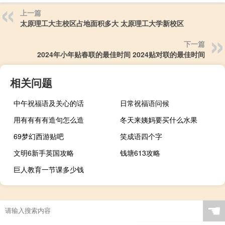
上一篇
太原理工大主校区占地面积多大 太原理工大学新校区
下一篇
2024年小年贴春联的最佳时间 2024贴对联的最佳时间
相关问题
中午祝福语及关心的话
日常祝福语问候
用有有有有造句怎么造
冬天来姨妈要买什么水果
69梦幻西游贴吧
笑成语四个字
文明6新手英国攻略
钱塘613攻略
巨人教育一节课多少钱
☚