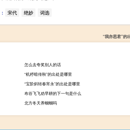
：
宋代
绝妙
词选
“我亦思君”的
怎么去夸奖别人的话
“机杼暗传秋”的出处是哪里
“宝阶斜转春宵永”的出处是哪里
布谷飞飞劝早耕的下一句是什么
北方冬天养蝈蝈吗