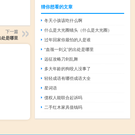
猜你想看的文章
冬天小孩该吃什么啊
什么是大光圈镜头（什么是大光圈）
下一篇
出处是哪里
过年回家你最怕的人是谁
“血颈一剑义”的出处是哪里
远征攻略刀剑乱舞
多大年龄的狗咬人没事了
轻轻成语有哪些成语大全
星词语
债权人能联合起诉吗
二手红木家具值钱吗