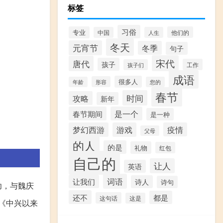
标签
习俗
专业
他们的
中国
人生
冬天
元宵节
冬季
句子
宋代
唐代
孩子
工作
孩子们
成语
很多人
形容
年龄
您的
春节
时间
攻略
新年
春节期间
是一个
是一种
梦幻西游
游戏
疫情
父母
的人
的是
礼物
红包
自己的
让人
英语
词语
让我们
诗人
诗句
功，与魏庆
还不
都是
这句话
这是
《中兴以来