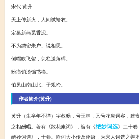
宋代 黄升
天上传新火，人间试袷衣。
定巢新燕觅香泥。
不为绣帘朱户、说相思。
侧帽吹飞絮，凭栏送落晖。
粉痕销淡锦书稀。
怕见山南山北、子规啼。
作者简介(黄升)
黄升（生卒年不详）字叔旸，号玉林，又号花庵词客，建
绝妙
词选
之相酬唱。著有《散花庵词》，编有《
》二十卷
绝妙词选》，十卷。附词大小传及评语，为宋人词选之善