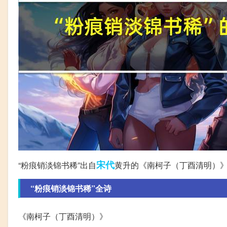
宋代
“粉痕销淡锦书稀”出自
黄升的《南柯子（丁酉清明）
“粉痕销淡锦书稀”全诗
《南柯子（丁酉清明）》