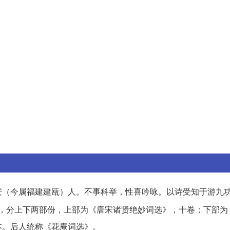
安（今属福建建瓯）人。不事科举，性喜吟咏。以诗受知于游九
，分上下两部份，上部为《唐宋诸贤绝妙词选》，十卷；下部为
本。后人统称《花庵词选》。