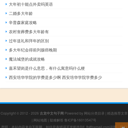
大年初十能点外卖吗英语
二婚多大年龄
辛普森家庭攻略
农村丧葬费多大年龄有
过年送礼和拜年的区别
多大年纪会得前列腺癌晚期
魔法城堡的成就攻略
嘉禾望岗是什么意思，有什么寓意吗什么梗
西安培华学院的学费是多少啊 西安培华学院学费多少
Copyright © 2012 - 2026
古龙中文句子网
Powered by
网站分类目录
|
精选推荐文章
|
网站地图
|
疑难解答
鲁ICP备16013547号
声明：本站内容来自互联网，如信息有错误可发邮件到f_fb#foxmail.com说明，我们