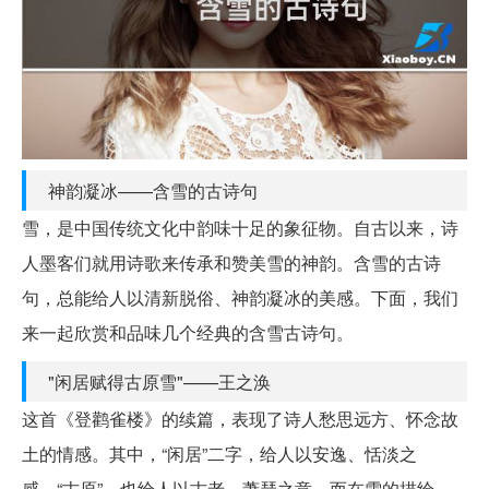
神韵凝冰——含雪的古诗句
雪，是中国传统文化中韵味十足的象征物。自古以来，诗
人墨客们就用诗歌来传承和赞美雪的神韵。含雪的古诗
句，总能给人以清新脱俗、神韵凝冰的美感。下面，我们
来一起欣赏和品味几个经典的含雪古诗句。
"闲居赋得古原雪"——王之涣
这首《登鹳雀楼》的续篇，表现了诗人愁思远方、怀念故
土的情感。其中，“闲居”二字，给人以安逸、恬淡之
感。“古原”，也给人以古老、萧瑟之意。而在雪的描绘