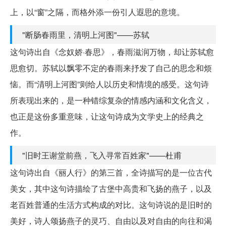
上，以“窗”之隔，而格外添一份引人遐思的意境。
"断肠春雨里，清明上河图"——苏轼
这句诗出自《念奴娇·春思》，春雨滋润万物，却让苏轼愈
思愈切。苏轼以飘零不定的春雨来抒发了自己的思念和烦
恼。而“清明上河图”则给人以历史和情境的感受。这句诗
所表现出来的，是一种错综复杂的情感内涵和文化含义，
也正是这份多重意味，让这句诗成为文学史上的经典之
作。
"旧时王谢堂前燕，飞入寻常百姓家"——杜甫
这句诗出自《丽人行》的第三首，全诗描写的是一位古代
美女，其中这句诗描绘了古堡中高贵和飞扬的燕子，以及
老百姓普通的生活方式构成的对比。这句诗说的是旧时的
美好，诗人颂扬燕子的灵巧、自由以及对自由的向往和渴