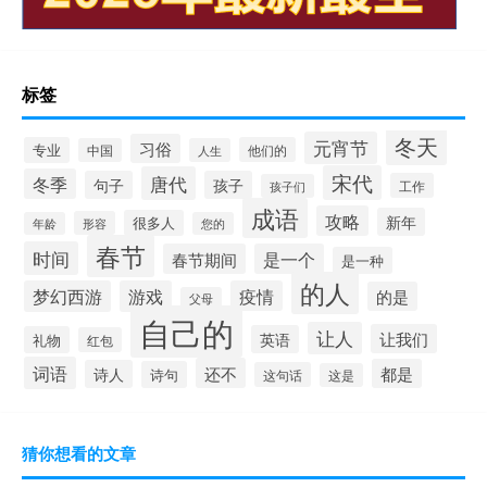
标签
冬天
元宵节
习俗
专业
他们的
中国
人生
宋代
唐代
冬季
句子
孩子
工作
孩子们
成语
攻略
新年
很多人
形容
年龄
您的
春节
时间
春节期间
是一个
是一种
的人
梦幻西游
游戏
疫情
的是
父母
自己的
让人
让我们
英语
礼物
红包
词语
还不
都是
诗人
诗句
这句话
这是
猜你想看的文章