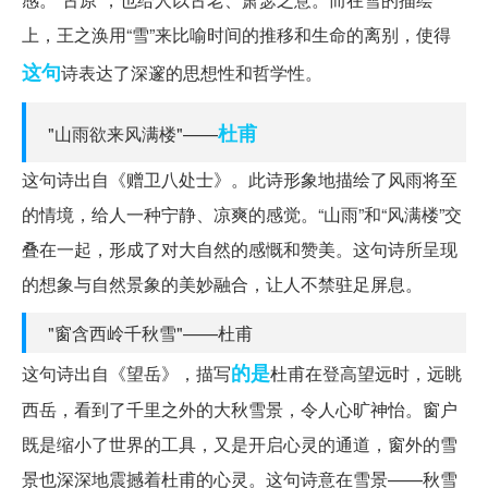
上，王之涣用“雪”来比喻时间的推移和生命的离别，使得
这句
诗表达了深邃的思想性和哲学性。
杜甫
"山雨欲来风满楼"——
这句诗出自《赠卫八处士》。此诗形象地描绘了风雨将至
的情境，给人一种宁静、凉爽的感觉。“山雨”和“风满楼”交
叠在一起，形成了对大自然的感慨和赞美。这句诗所呈现
的想象与自然景象的美妙融合，让人不禁驻足屏息。
"窗含西岭千秋雪"——杜甫
的是
这句诗出自《望岳》，描写
杜甫在登高望远时，远眺
西岳，看到了千里之外的大秋雪景，令人心旷神怡。窗户
既是缩小了世界的工具，又是开启心灵的通道，窗外的雪
景也深深地震撼着杜甫的心灵。这句诗意在雪景——秋雪