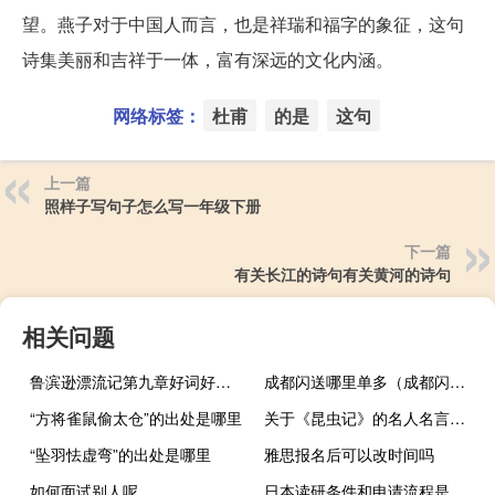
望。燕子对于中国人而言，也是祥瑞和福字的象征，这句
诗集美丽和吉祥于一体，富有深远的文化内涵。
网络标签：
杜甫
的是
这句
上一篇
照样子写句子怎么写一年级下册
下一篇
有关长江的诗句有关黄河的诗句
相关问题
鲁滨逊漂流记第九章好词好句及阅读感想
成都闪送哪里单多（成都闪送）
“方将雀鼠偷太仓”的出处是哪里
关于《昆虫记》的名人名言法布尔
“坠羽怯虚弯”的出处是哪里
雅思报名后可以改时间吗
如何面试别人呢
日本读研条件和申请流程是什么