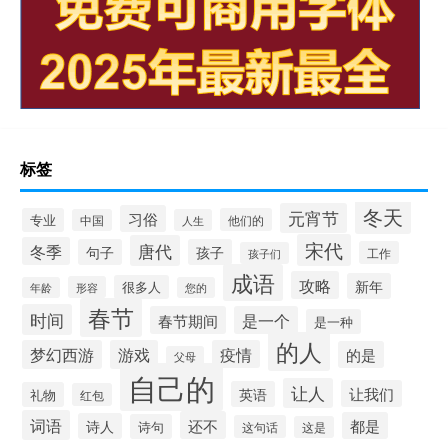
标签
冬天
元宵节
习俗
专业
他们的
中国
人生
宋代
唐代
冬季
句子
孩子
工作
孩子们
成语
攻略
新年
很多人
形容
年龄
您的
春节
时间
春节期间
是一个
是一种
的人
梦幻西游
游戏
疫情
的是
父母
自己的
让人
让我们
英语
礼物
红包
词语
还不
都是
诗人
诗句
这句话
这是