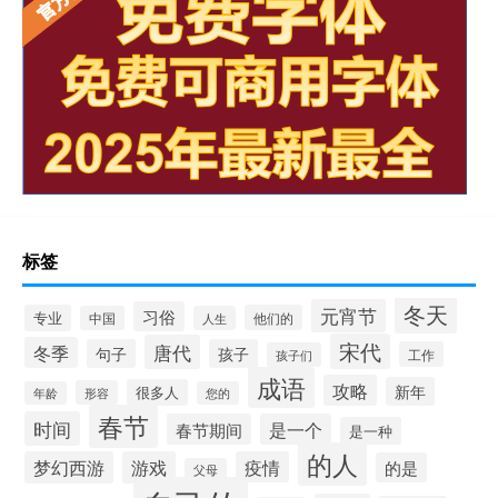
标签
冬天
元宵节
习俗
专业
他们的
中国
人生
宋代
唐代
冬季
句子
孩子
工作
孩子们
成语
攻略
新年
很多人
形容
年龄
您的
春节
时间
春节期间
是一个
是一种
的人
梦幻西游
游戏
疫情
的是
父母