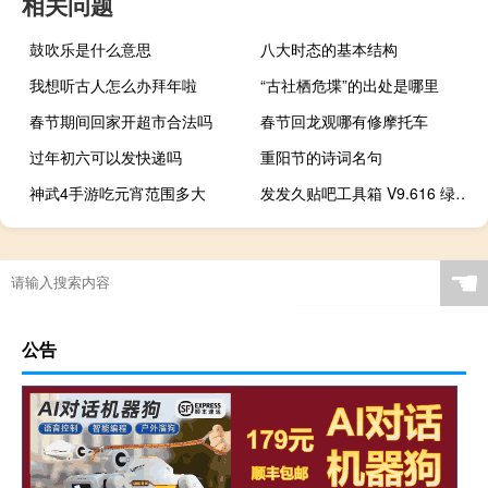
相关问题
鼓吹乐是什么意思
八大时态的基本结构
我想听古人怎么办拜年啦
“古社栖危堞”的出处是哪里
春节期间回家开超市合法吗
春节回龙观哪有修摩托车
过年初六可以发快递吗
重阳节的诗词名句
神武4手游吃元宵范围多大
发发久贴吧工具箱 V9.616 绿色版（发发久贴吧工具箱 V9.616 绿色版功能简介）
☚
公告