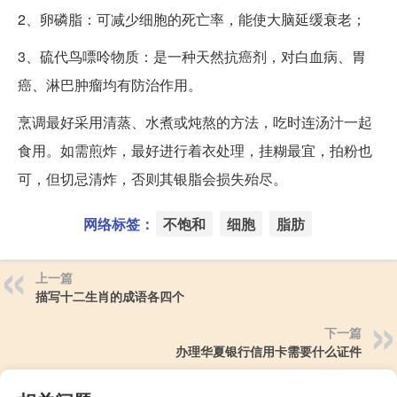
2、卵磷脂：可减少细胞的死亡率，能使大脑延缓衰老；
3、硫代鸟嘌呤物质：是一种天然抗癌剂，对白血病、胃
癌、淋巴肿瘤均有防治作用。
烹调最好采用清蒸、水煮或炖熬的方法，吃时连汤汁一起
食用。如需煎炸，最好进行着衣处理，挂糊最宜，拍粉也
可，但切忌清炸，否则其银脂会损失殆尽。
网络标签：
不饱和
细胞
脂肪
上一篇
描写十二生肖的成语各四个
下一篇
办理华夏银行信用卡需要什么证件