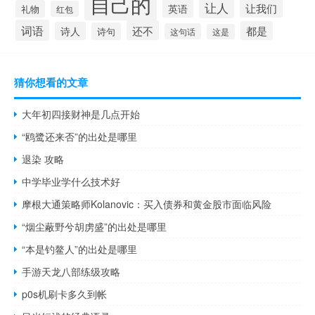
自己的
让人
让我们
英语
礼物
红包
词语
还不
都是
诗人
诗句
这句话
这是
猜你想看的文章
大年初四接财神是几点开始
“鸥鹭还来否”的出处是哪里
退染 攻略
中学毕业学什么技术好
摩根大通策略师Kolanovic：买入债券和黄金股市面临风险
“烟尘蔽野兮胡虏盛”的出处是哪里
“本是钓鳌人”的出处是哪里
手游天龙八部练级攻略
p0s机刷卡多久到帐