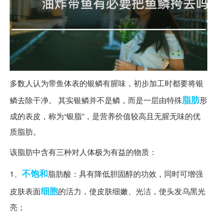
多数人认为带鱼体表的银鳞有腥味，初步加工时都要将银
脂肪
鳞去除干净。 其实银鳞并不是鳞，而是一层由特殊
形
成的表皮，称为“银脂”，是营养价值较高且无腥无味的优
质脂肪。
该脂肪中含有三种对人体极为有益的物质：
不饱和
1、
脂肪酸：具有降低胆固醇的功效，同时可增强
细胞
皮肤表面
的活力，使皮肤细嫩、光洁，使头发乌黑光
亮；