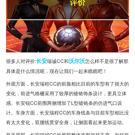
长安
沃尔沃
很多人对评价:
瑞诚CC和
怎么样不是很了解那
具体是什么情况呢，现在让我们一起来瞧瞧吧！
外观方面，长安瑞程CC的前脸相比目前的车型有了很大的
变化，前进气格栅采用了较厚的镀铬饰条设计，更具立体
感。长安锐CC前围两侧增加了L型镀铬条的仿进气口设
计。车身方面，长安瑞程CC的车身线条与目前车型相比没
有太大变化，双腰线贯穿全身，让侧面看起来更加运动。
至于尾部，长安瑞城CC的尾部整体造型保持不变。与目前