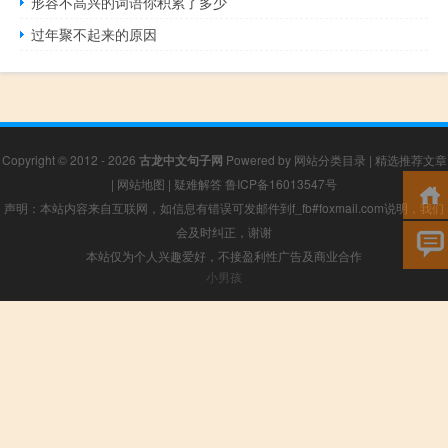
形容不高兴的词语你积累了多少
过年聚不起来的原因
Copyright © 2012 - 2026
古龙中文句子网
Powered by
网站分类目录
|
精选推荐文章
|
网站地图
|
疑难解答
鲁ICP备16013547号
声明：本站内容来自互联网，如信息有错误可发邮件到f_fb#foxmail.com说明，我们
会及时纠正，谢谢
本站仅为个人兴趣爱好，不接盈利性广告及商业合作
小男孩