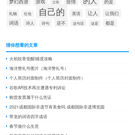
的人
梦幻西游
游戏
疫情
的是
父母
自己的
让人
让我们
英语
礼物
红包
词语
还不
都是
诗人
诗句
这句话
这是
猜你想看的文章
火焰纹章觉醒l难度攻略
海洋赞礼号图片（海洋赞礼号）
个人简历封面制作（个人简历封面制作）
谷歌AR技术再次遭遇专利诉讼
购货发票属于什么凭证
2021成都国际非遗节有美食吗 成都国际非遗博览园
带龙的词语四字成语
春节做什么生意