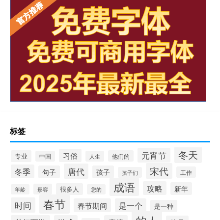
标签
冬天
元宵节
习俗
专业
他们的
中国
人生
宋代
唐代
冬季
句子
孩子
工作
孩子们
成语
攻略
新年
很多人
形容
年龄
您的
春节
时间
春节期间
是一个
是一种