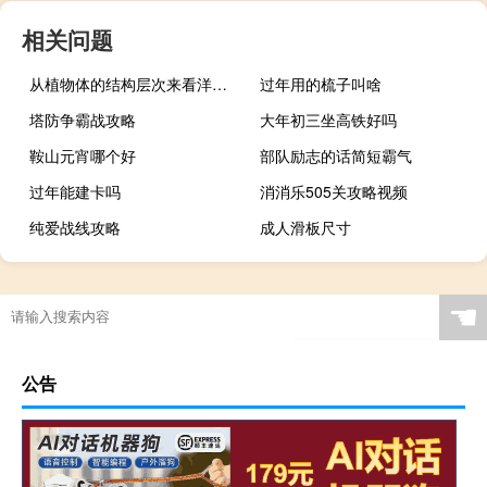
相关问题
从植物体的结构层次来看洋葱鳞片叶属于什么？
过年用的梳子叫啥
塔防争霸战攻略
大年初三坐高铁好吗
鞍山元宵哪个好
部队励志的话简短霸气
过年能建卡吗
消消乐505关攻略视频
纯爱战线攻略
成人滑板尺寸
☚
公告