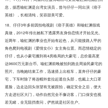
息，据悉喻虹渊是台湾女演员，曾与仔仔一同出演《痞子
英雄》，长相清纯，笑容甜美可爱。
18、仔仔3年多前因拍电视剧《痞子英雄》和喻虹渊假戏
真做，2012年传出她私下透露男友身份恋情才开始见光。
近两年，喻虹渊的事业也开始有起色，从只能接路人甲的
角色爬到电视剧《爱情女仆》女主角位置。而恋情稳定的
仔仔，也从小豪宅搬到有4房格局的大豪宅，总价最高更
达9600万元新台币。喻虹渊前晚被拍到跑去周渝民豪宅的
照片。当晚她结束工作，迅速搭上出租车，直奔仔仔的豪
宅，下车时除了将连帽外套拉起遮住头部，也戴上大口罩
遮脸，边走边回头张望有无被跟拍，确定安全之后，便大
方走进社区大门，动作自然完全不像访客，门口保安也视
若无睹，全无阻挡查问，俨然就是社区住户。