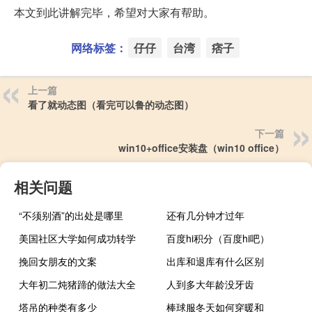
本文到此讲解完毕，希望对大家有帮助。
网络标签：
仔仔
台湾
痞子
上一篇
看了就动态图（看完可以鲁的动态图）
下一篇
win10+office安装盘（win10 office）
相关问题
“不须别酒”的出处是哪里
还有几分钟才过年
美国社区大学如何成功转学
百度hi积分（百度hi吧）
挽回女朋友的文案
出库和退库有什么区别
大年初二炖猪蹄的做法大全
人到多大年龄没牙齿
塔吊的种类有多少
棒球服冬天如何穿暖和