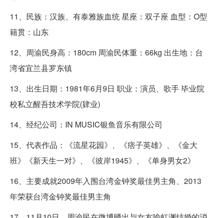
11、民族：汉族、有泰雅族血统 星座：双子座 血型：O型
籍贯：山东
12、周渝民身高：180cm 周渝民体重：66kg 出生地：台
湾省宜兰县罗东镇
13、出生日期：1981年6月9日 职业：演员、歌手 毕业院
校私立醒吾技术学院(肄业)
14、经纪公司：IN MUSIC银鱼音乐有限公司
15、代表作品：《流星花园》、《痞子英雄》、《金大
班》《新天生一对》、《彼岸1945》、《单身男女2》
16、主要成就2009年入围台湾金钟奖最佳男主角、2013
年荣获台湾金钟奖最佳男主角
17、11月10日，周渝民在微博晒出与女友喻虹渊结婚的消