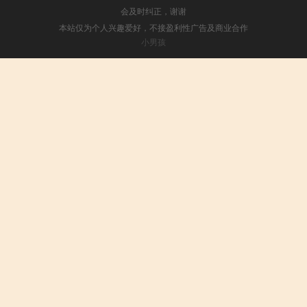
会及时纠正，谢谢
本站仅为个人兴趣爱好，不接盈利性广告及商业合作
小男孩