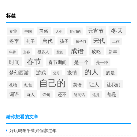
标签
冬天
元宵节
习俗
专业
他们的
中国
人生
宋代
唐代
冬季
句子
孩子
工作
孩子们
成语
攻略
新年
很多人
形容
年龄
您的
春节
时间
春节期间
是一个
是一种
的人
梦幻西游
游戏
疫情
的是
父母
自己的
让人
让我们
英语
礼物
红包
词语
还不
都是
诗人
诗句
这句话
这是
猜你想看的文章
好玩吗黎平肇兴侗寨过年