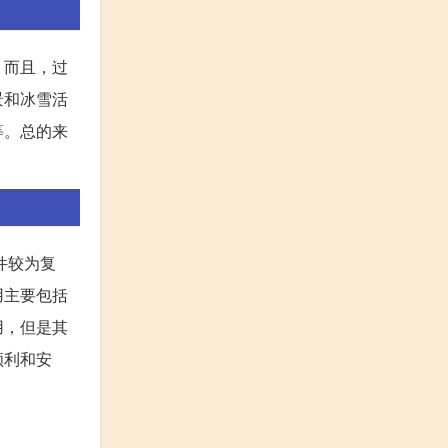
。而且，过
景和冰雪活
等。总的来
件较为复
用主要包括
用，但是其
顺利和安