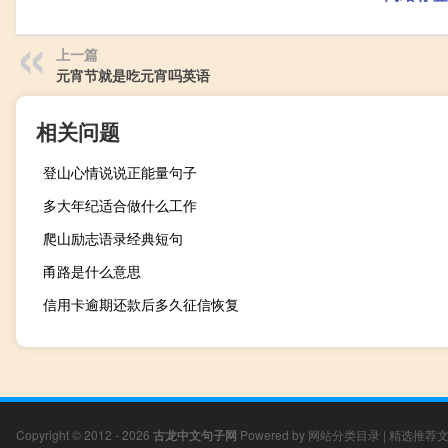
上一篇
元宵节就是吃元宵吗英语
相关问题
登山心情说说正能量句子
多大年纪适合做什么工作
爬山励志语录经典短句
甬路是什么意思
信用卡逾期还款后多久征信恢复
Copyright © 2012 - 2026
古龙中文句子网
Powered by
网站分类目录
|
精选推荐