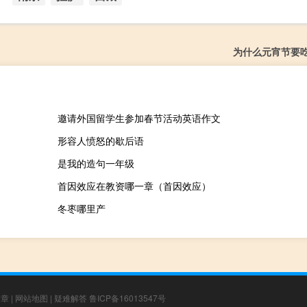
为什么元宵节要
邀请外国留学生参加春节活动英语作文
形容人愤怒的歇后语
是我的造句一年级
首因效应在教资哪一章（首因效应）
冬枣哪里产
文章
|
网站地图
|
疑难解答
鲁ICP备16013547号