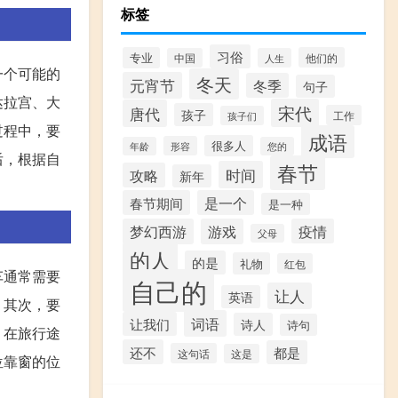
标签
习俗
专业
他们的
中国
人生
一个可能的
冬天
元宵节
冬季
句子
达拉宫、大
宋代
唐代
孩子
工作
孩子们
过程中，要
成语
很多人
形容
年龄
您的
后，根据自
春节
时间
攻略
新年
春节期间
是一个
是一种
梦幻西游
游戏
疫情
父母
的人
的是
礼物
红包
车通常需要
自己的
让人
英语
。其次，要
词语
让我们
诗人
诗句
。在旅行途
还不
都是
这句话
这是
位靠窗的位