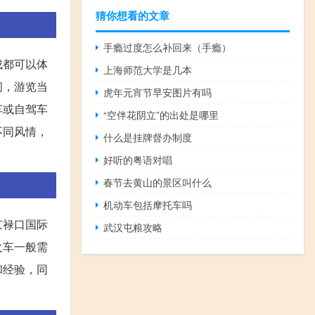
猜你想看的文章
手瘾过度怎么补回来（手瘾）
成都可以体
上海师范大学是几本
间，游览当
虎年元宵节早安图片有吗
车或自驾车
“空伴花阴立”的出处是哪里
不同风情，
什么是挂牌督办制度
好听的粤语对唱
春节去黄山的景区叫什么
机动车包括摩托车吗
京禄口国际
武汉屯粮攻略
火车一般需
和经验，同