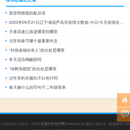
形容明摆着的歇后语
2023年09月21日辽宁省葫芦岛市疫情大数据-今日/今天疫情全网搜索最新实时消息动态情况通知播报
天黄高速公路是哪里到哪里
元宵和春节哪个最重要作文
“对画凌烟自有人”的出处是哪里
冬天适合喝酸奶吗
“绿树深庭院”的出处是哪里
过年穿的衣服扣子白色行吗
春天像什么仿写句子二年级简单
Copyright © 2012 - 2026
古龙中文句子网
Powered by
网站分类目录
|
精选推荐文章