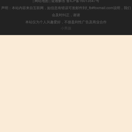
|
网站地图
|
疑难解答
鲁ICP备16013547号
声明：本站内容来自互联网，如信息有错误可发邮件到f_fb#foxmail.com说明，我们
会及时纠正，谢谢
本站仅为个人兴趣爱好，不接盈利性广告及商业合作
小男孩