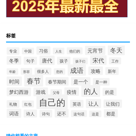
标签
冬天
元宵节
习俗
专业
他们的
中国
人生
宋代
唐代
冬季
句子
孩子
工作
孩子们
成语
攻略
新年
很多人
形容
年龄
您的
春节
时间
春节期间
是一个
是一种
的人
梦幻西游
游戏
疫情
的是
父母
自己的
让人
让我们
英语
礼物
红包
词语
还不
都是
诗人
诗句
这句话
这是
猜你想看的文章