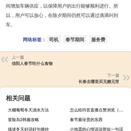
间增加车辆供应，以保障用户的出行能够顺利进行。所
以，用户可以放心，在除夕期间仍然可以通过滴滴叫到
车。
网络标签：
司机
春节期间
服务费
上一篇
信阳人春节吃什么食物
下一篇
长春去哪里买无糖元宵
相关问题
大棚葡萄冬天浇水方法
怎么给抖音直播点赞浏览（怎么给抖音直播点赞）
冒险岛2韩服攻略
春节最珍贵的东西
描述冬天好词好句摘抄
小地震的心情说说简短一句话