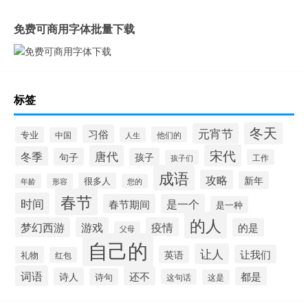
免费可商用字体批量下载
标签
冬天
元宵节
习俗
专业
他们的
中国
人生
宋代
唐代
冬季
句子
孩子
工作
孩子们
成语
攻略
新年
很多人
形容
年龄
您的
春节
时间
春节期间
是一个
是一种
的人
梦幻西游
游戏
疫情
的是
父母
自己的
让人
让我们
英语
礼物
红包
词语
还不
都是
诗人
诗句
这句话
这是