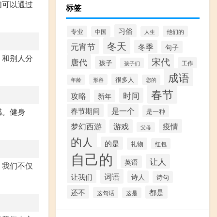
们可以通过
标签
习俗
专业
他们的
中国
人生
冬天
元宵节
冬季
句子
。和别人分
宋代
唐代
孩子
工作
孩子们
成语
很多人
形容
年龄
您的
春节
时间
攻略
新年
春节期间
是一个
感。健身
是一种
梦幻西游
游戏
疫情
父母
的人
的是
礼物
红包
自己的
让人
英语
，我们不仅
词语
让我们
诗人
诗句
还不
都是
这句话
这是