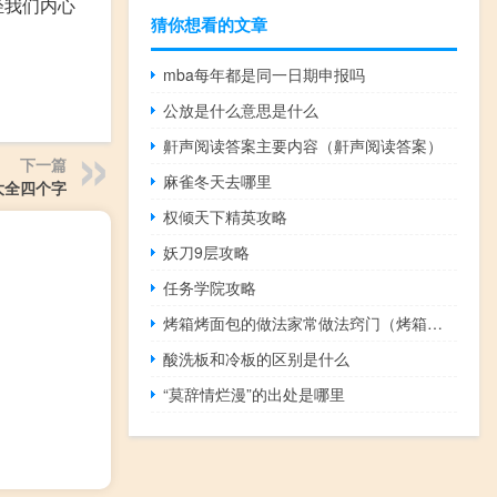
轻我们内心
猜你想看的文章
mba每年都是同一日期申报吗
公放是什么意思是什么
鼾声阅读答案主要内容（鼾声阅读答案）
下一篇
麻雀冬天去哪里
大全四个字
权倾天下精英攻略
妖刀9层攻略
任务学院攻略
烤箱烤面包的做法家常做法窍门（烤箱烤面包的做法和配方）
酸洗板和冷板的区别是什么
“莫辞情烂漫”的出处是哪里