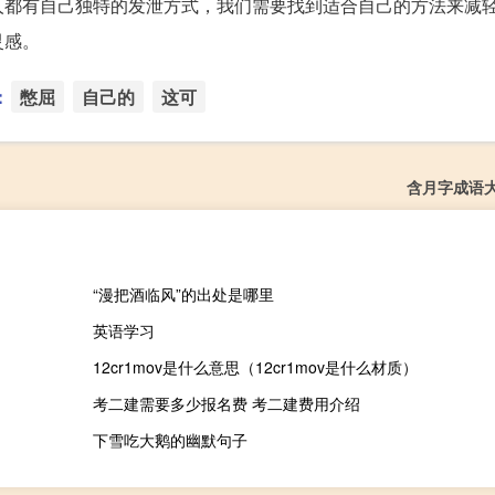
人都有自己独特的发泄方式，我们需要找到适合自己的方法来减
灵感。
：
憋屈
自己的
这可
含月字成语
“漫把酒临风”的出处是哪里
英语学习
12cr1mov是什么意思（12cr1mov是什么材质）
考二建需要多少报名费 考二建费用介绍
下雪吃大鹅的幽默句子