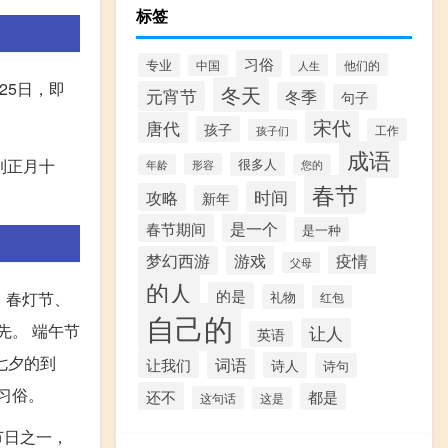
标签
习俗
专业
他们的
中国
人生
25日，即
冬天
元宵节
冬季
句子
宋代
唐代
孩子
工作
孩子们
成语
到正月十
很多人
形容
年龄
您的
春节
时间
攻略
新年
春节期间
是一个
是一种
梦幻西游
游戏
疫情
父母
的人
的是
礼物
、春灯节、
红包
自己的
先。 端午节
让人
英语
七夕的到
词语
让我们
诗人
诗句
习俗。
还不
都是
这句话
这是
节日之一，