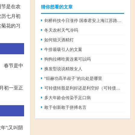
明节是在农
猜你想看的文章
农历七月初
剑桥科技今日涨停 国泰君安上海江苏路净买入1.59亿元
赏菊花的习
冬天农村天气冷吗
如何熄灭酒精灯
牛排最吸引人的文案
狗狗拉稀吃黄连素可以吗
。 春节是中
换发型说说精致女人
“烜赫功高羊叔子”的出处是哪里
月初一至正
可转债转股是利好还是利空好（可转债转股是利好还是利空）
多大年龄会传染手足口病
敢于创新敢于拼搏名言
年”;又叫阴