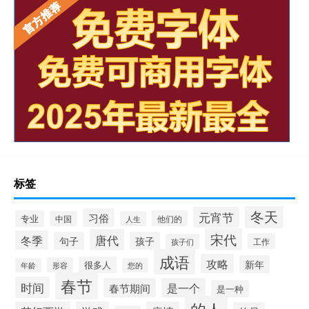
标签
冬天
元宵节
习俗
专业
他们的
中国
人生
宋代
唐代
冬季
句子
孩子
工作
孩子们
成语
攻略
新年
很多人
形容
年龄
您的
春节
时间
春节期间
是一个
是一种