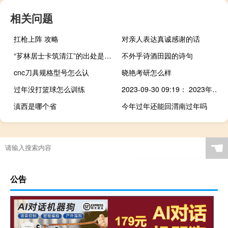
相关问题
扛枪上阵 攻略
对亲人表达真诚感谢的话
“芗林居士卡筑清江”的出处是哪里
不外乎诗酒田园的诗句
cnc刀具规格型号怎么认
晓艳考研怎么样
过年没打篮球怎么训练
2023-09-30 09:19： 2023年9月30日9时14分，G25长深高速南京段由杭州往连云港方向2095K过东庐山服务区1公里附近事故处理结束，交通恢复通行。 ​​​
滇西是哪个省
今年过年还能回渭南过年吗
☚
公告