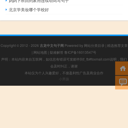
妈妈下班回到家用连续动词写句子
北京学美妆哪个学校好
Copyright © 2012 - 2026
古龙中文句子网
Powered by
网站分类目录
|
精选推荐文章
|
网站地图
|
疑难解答
鲁ICP备16013547号
声明：本站内容来自互联网，如信息有错误可发邮件到f_fb#foxmail.com说明，我们
会及时纠正，谢谢
本站仅为个人兴趣爱好，不接盈利性广告及商业合作
小男孩