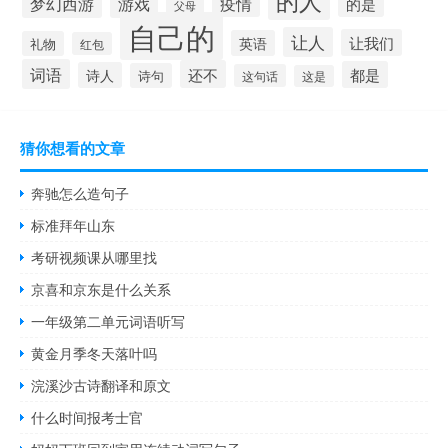
的人
梦幻西游
游戏
疫情
的是
父母
自己的
让人
让我们
英语
礼物
红包
词语
还不
都是
诗人
诗句
这句话
这是
猜你想看的文章
奔驰怎么造句子
标准拜年山东
考研视频课从哪里找
京喜和京东是什么关系
一年级第二单元词语听写
黄金月季冬天落叶吗
浣溪沙古诗翻译和原文
什么时间报考士官