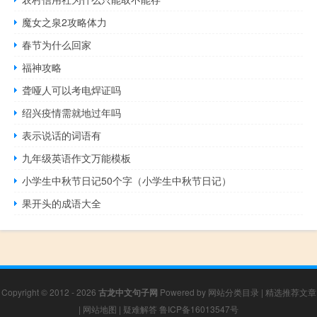
魔女之泉2攻略体力
春节为什么回家
福神攻略
聋哑人可以考电焊证吗
绍兴疫情需就地过年吗
表示说话的词语有
九年级英语作文万能模板
小学生中秋节日记50个字（小学生中秋节日记）
果开头的成语大全
Copyright © 2012 - 2026
古龙中文句子网
Powered by
网站分类目录
|
精选推荐文章
|
网站地图
|
疑难解答
鲁ICP备16013547号