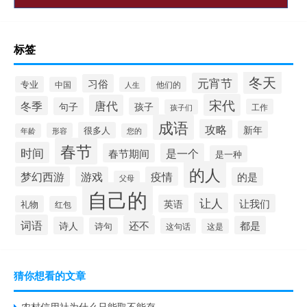
标签
冬天
元宵节
习俗
专业
他们的
中国
人生
宋代
唐代
冬季
句子
孩子
工作
孩子们
成语
攻略
新年
很多人
形容
年龄
您的
春节
时间
春节期间
是一个
是一种
的人
梦幻西游
游戏
疫情
的是
父母
自己的
让人
让我们
英语
礼物
红包
词语
还不
都是
诗人
诗句
这句话
这是
猜你想看的文章
农村信用社为什么只能取不能存