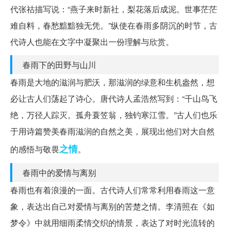
代张祜描写说：“燕子来时新社，梨花落后成泥。世事茫茫
难自料，春愁黯黯独无凭。”纵使在春雨多阴沉的时节，古
代诗人也能在文字中凝聚出一份理解与欣赏。
春雨下的田野与山川
春雨是大地的滋润与肥沃，那滋润的绿意和生机盎然，想
必让古人们荡起了诗心。唐代诗人孟浩然写到：“千山鸟飞
绝，万径人踪灭。孤舟蓑笠翁，独钓寒江雪。”古人们也乐
于用诗篇赞美春雨滋润的自然之美，展现出他们对大自然
之情
的感悟与敬畏
。
春雨中的爱情与离别
春雨也有着浪漫的一面。古代诗人们常常利用春雨这一意
象，表达出自己对爱情与离别的苦楚之情。李清照在《如
梦令》中就用细雨柔情交织的情景，表达了对时光流转的