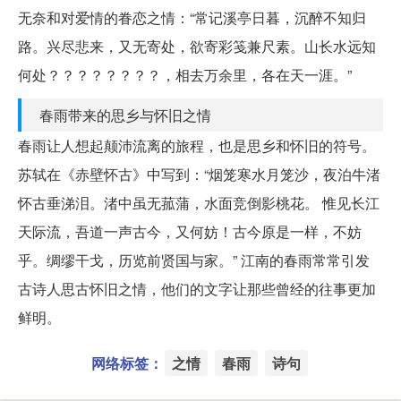
无奈和对爱情的眷恋之情：“常记溪亭日暮，沉醉不知归
路。兴尽悲来，又无寄处，欲寄彩笺兼尺素。山长水远知
何处？？？？？？？？，相去万余里，各在天一涯。”
春雨带来的思乡与怀旧之情
春雨让人想起颠沛流离的旅程，也是思乡和怀旧的符号。
苏轼在《赤壁怀古》中写到：“烟笼寒水月笼沙，夜泊牛渚
怀古垂涕泪。渚中虽无菰蒲，水面竞倒影桃花。 惟见长江
天际流，吾道一声古今，又何妨！古今原是一样，不妨
乎。绸缪干戈，历览前贤国与家。” 江南的春雨常常引发
古诗人思古怀旧之情，他们的文字让那些曾经的往事更加
鲜明。
网络标签：
之情
春雨
诗句