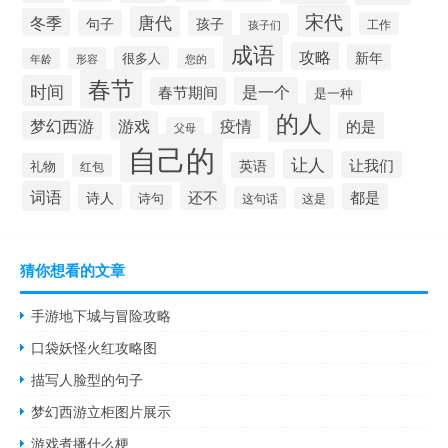
宋代
唐代
冬季
句子
孩子
工作
孩子们
成语
攻略
新年
很多人
形容
年龄
您的
春节
时间
春节期间
是一个
是一种
的人
梦幻西游
游戏
疫情
的是
父母
自己的
让人
让我们
英语
礼物
红包
词语
还不
都是
诗人
诗句
这句话
这是
猜你想看的文章
手游地下城与冒险攻略
口袋妖怪火红攻略图
描写人脸型的句子
梦幻西游立柜图片展示
游戏煮播什么梗