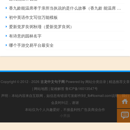
香九龄能温席孝于亲所当执说的是什么故事（香九龄 能温席 孝于亲 所当执 是什么意思）
初中英语作文写信万能模板
爱新觉罗良弼秋瑾（爱新觉罗良弼）
有诗意的园林名字
哪个手游交易平台最安全
Copyright © 2012 - 2026
古龙中文句子网
Powered by
网站分类目录
|
精选推荐文章
|
网站地图
|
疑难解答
鲁ICP备16013547号
声明：本站内容来自互联网，如信息有错误可发邮件到f_fb#foxmail.com说明，我们
会及时纠正，谢谢
本站仅为个人兴趣爱好，不接盈利性广告及商业合作
小男孩