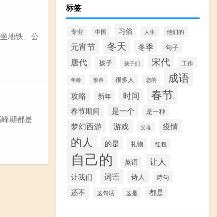
标签
习俗
专业
他们的
中国
人生
。坐地铁、公
冬天
元宵节
冬季
句子
宋代
唐代
孩子
工作
孩子们
成语
很多人
形容
年龄
您的
春节
时间
攻略
新年
春节期间
是一个
是一种
高峰期都是
梦幻西游
游戏
疫情
父母
的人
的是
礼物
红包
自己的
让人
英语
词语
让我们
诗人
诗句
还不
都是
这句话
这是