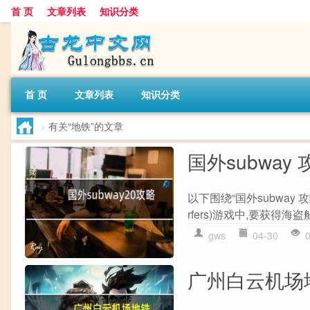
首 页
文章列表
知识分类
首 页
文章列表
知识分类
>
有关“地铁”的文章
国外subway 
以下围绕“国外subway
rfers)游戏中,要获得海
gws
04-30
广州白云机场