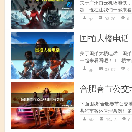
关于广州白云机场地铁，
题，现在让我们一起来看看吧
gz
03-26
0
国拍大楼电话
关于国拍大楼电话，国拍
一起来看看吧！ 1、楼主你
gp
03-07
0
合肥春节公交
下面围绕“合肥春节公交
共汽车客运管理条例》第二
hfc
02-13
0