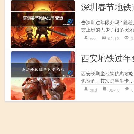
深圳春节地铁
去深圳过年限外吗? 随
交上班的人少了很多,还有
szc
02-12
0
西安地铁过年
西安长期坐地铁优惠攻略
免费的。其次是学生卡，
xad
02-10
0