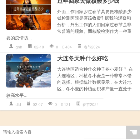
过年回家去做核酸多少钱
外面工作回家乡过春节具要做核酸多少
钱检测医院是否该收费? 据我的观察和
分析，外出工作的人们回家过春节是非
常普遍的现象。而核酸检测作为一种重
要的疫情防...
gnh
02-10
0
484
春节2024
大连冬天种什么好吃
大连地区适合种什么种子冬小麦好？ 在
大连地区，种植冬小麦是一种非常不错
的选择。根据统计数据显示，在大连地
区，冬小麦的种植面积和产量一直处于
较高水平...
dld
02-07
0
121
春节2024
☚