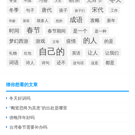
专业
他们的
中国
人生
宋代
唐代
冬季
句子
孩子
工作
孩子们
成语
攻略
新年
很多人
形容
年龄
您的
春节
时间
春节期间
是一个
是一种
的人
梦幻西游
游戏
疫情
的是
父母
自己的
让人
让我们
英语
礼物
红包
词语
还不
都是
诗人
诗句
这句话
这是
猜你想看的文章
冬天好训吗
“阉竖恐终为其患”的出处是哪里
傍晚拜年好吗
台湾春节需要补办吗