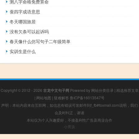
测八字命格免费算命
蚕四字成语意思
冬天哪国旅居
没有欠条可以起诉吗
春天像什么仿写句子二年级简单
实训生是什么
Copyright © 2012 - 2026
古龙中文句子网
Powered by
网站分类目录
|
精选推荐文章
|
网站地图
|
疑难解答
鲁ICP备16013547号
声明：本站内容来自互联网，如信息有错误可发邮件到f_fb#foxmail.com说明，我们
会及时纠正，谢谢
本站仅为个人兴趣爱好，不接盈利性广告及商业合作
小男孩