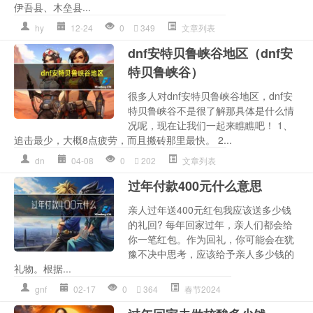
伊吾县、木垒县...
hy
12-24
0
349
文章列表
dnf安特贝鲁峡谷地区（dnf安
特贝鲁峡谷）
很多人对dnf安特贝鲁峡谷地区，dnf安
特贝鲁峡谷不是很了解那具体是什么情
况呢，现在让我们一起来瞧瞧吧！ 1、
追击最少，大概8点疲劳，而且搬砖那里最快。 2...
dn
04-08
0
202
文章列表
过年付款400元什么意思
亲人过年送400元红包我应该送多少钱
的礼回? 每年回家过年，亲人们都会给
你一笔红包。作为回礼，你可能会在犹
豫不决中思考，应该给予亲人多少钱的
礼物。根据...
gnf
02-17
0
364
春节2024