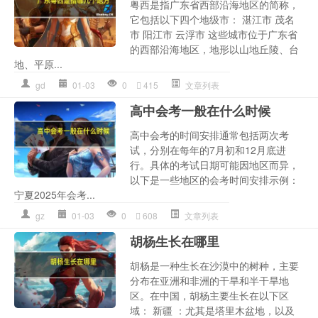
粤西是指广东省西部沿海地区的简称，
它包括以下四个地级市： 湛江市 茂名
市 阳江市 云浮市 这些城市位于广东省
的西部沿海地区，地形以山地丘陵、台
地、平原...
gd
01-03
0
415
文章列表
高中会考一般在什么时候
高中会考的时间安排通常包括两次考
试，分别在每年的7月初和12月底进
行。具体的考试日期可能因地区而异，
以下是一些地区的会考时间安排示例：
宁夏2025年会考...
gz
01-03
0
608
文章列表
胡杨生长在哪里
胡杨是一种生长在沙漠中的树种，主要
分布在亚洲和非洲的干旱和半干旱地
区。在中国，胡杨主要生长在以下区
域： 新疆 ：尤其是塔里木盆地，以及