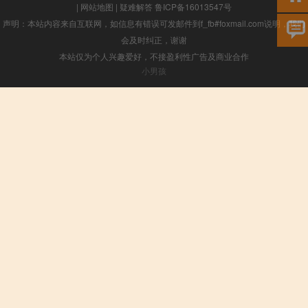
|
网站地图
|
疑难解答
鲁ICP备16013547号
声明：本站内容来自互联网，如信息有错误可发邮件到f_fb#foxmail.com说明，我们
会及时纠正，谢谢
本站仅为个人兴趣爱好，不接盈利性广告及商业合作
小男孩