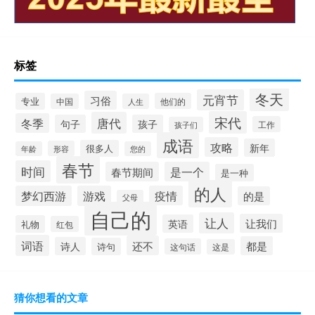
标签
冬天
元宵节
习俗
专业
他们的
中国
人生
宋代
唐代
冬季
句子
孩子
工作
孩子们
成语
攻略
新年
很多人
形容
年龄
您的
春节
时间
春节期间
是一个
是一种
的人
梦幻西游
游戏
疫情
的是
父母
自己的
让人
让我们
英语
礼物
红包
词语
还不
都是
诗人
诗句
这句话
这是
猜你想看的文章