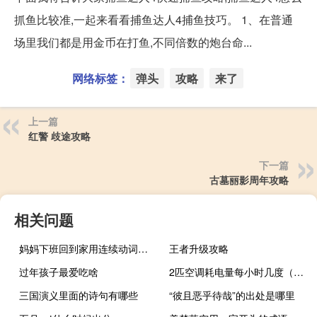
抓鱼比较准,一起来看看捕鱼达人4捕鱼技巧。 1、在普通
场里我们都是用金币在打鱼,不同倍数的炮台命...
网络标签：
弹头
攻略
来了
上一篇
红警 歧途攻略
下一篇
古墓丽影周年攻略
相关问题
妈妈下班回到家用连续动词写句子
王者升级攻略
过年孩子最爱吃啥
2匹空调耗电量每小时几度（2匹空调耗电量）
三国演义里面的诗句有哪些
“彼且恶乎待哉”的出处是哪里