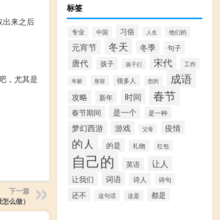
标签
取出来之后
习俗
专业
他们的
中国
人生
冬天
元宵节
冬季
句子
宋代
唐代
孩子
工作
孩子们
成语
吧，尤其是
很多人
形容
年龄
您的
春节
时间
攻略
新年
春节期间
是一个
是一种
梦幻西游
游戏
疫情
父母
的人
的是
礼物
红包
自己的
让人
英语
词语
让我们
诗人
诗句
下一篇
还不
都是
这句话
这是
报怎么做）