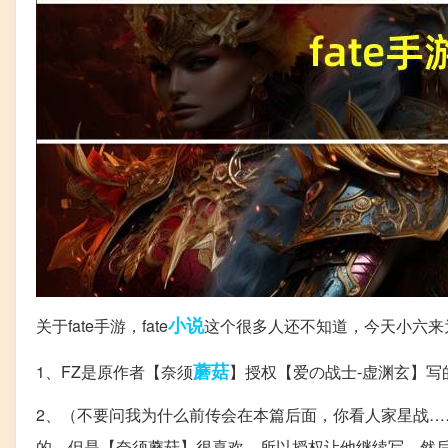
小说
关于fate手游，fate
这个很多人还不知道，今天小六来
蘑菇
1、FZ是原作者【奈须
】授权【爱の战士-虚渊玄】写的
2、（不要问我为什么前传会在本篇后面，你看人家星战…
的，但是【奈须蘑菇】很喜欢，所以授权让他继续写，然