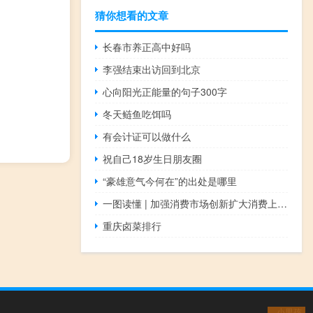
猜你想看的文章
长春市养正高中好吗
李强结束出访回到北京
心向阳光正能量的句子300字
冬天鲢鱼吃饵吗
有会计证可以做什么
祝自己18岁生日朋友圈
“豪雄意气今何在”的出处是哪里
一图读懂 | 加强消费市场创新扩大消费上海12条措施来了
重庆卤菜排行
小男孩