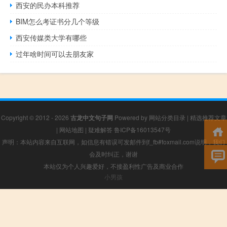
西安的民办本科推荐
BIM怎么考证书分几个等级
西安传媒类大学有哪些
过年啥时间可以去朋友家
Copyright © 2012 - 2026
古龙中文句子网
Powered by
网站分类目录
|
精选推荐文章
|
网站地图
|
疑难解答
鲁ICP备16013547号
声明：本站内容来自互联网，如信息有错误可发邮件到f_fb#foxmail.com说明，我们
会及时纠正，谢谢
本站仅为个人兴趣爱好，不接盈利性广告及商业合作
小男孩