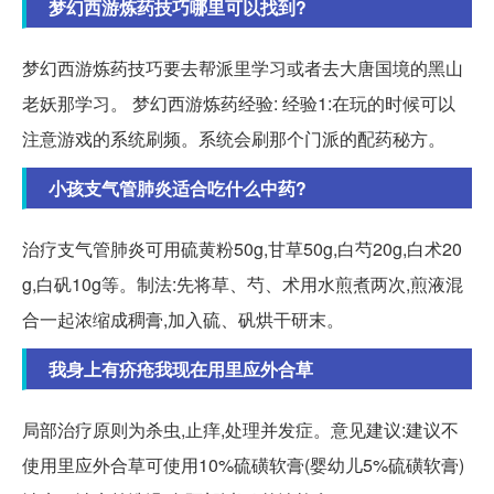
梦幻西游炼药技巧哪里可以找到?
梦幻西游炼药技巧要去帮派里学习或者去大唐国境的黑山
老妖那学习。 梦幻西游炼药经验: 经验1:在玩的时候可以
注意游戏的系统刷频。系统会刷那个门派的配药秘方。
小孩支气管肺炎适合吃什么中药?
治疗支气管肺炎可用硫黄粉50g,甘草50g,白芍20g,白术20
g,白矾10g等。制法:先将草、芍、术用水煎煮两次,煎液混
合一起浓缩成稠膏,加入硫、矾烘干研末。
我身上有疥疮我现在用里应外合草
局部治疗原则为杀虫,止痒,处理并发症。意见建议:建议不
使用里应外合草可使用10%硫磺软膏(婴幼儿5%硫磺软膏)