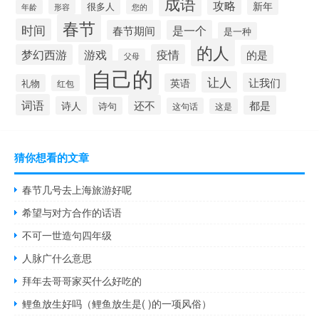
成语
攻略
新年
很多人
形容
年龄
您的
春节
时间
春节期间
是一个
是一种
的人
梦幻西游
游戏
疫情
的是
父母
自己的
让人
让我们
英语
礼物
红包
词语
还不
都是
诗人
诗句
这句话
这是
猜你想看的文章
春节几号去上海旅游好呢
希望与对方合作的话语
不可一世造句四年级
人脉广什么意思
拜年去哥哥家买什么好吃的
鲤鱼放生好吗（鲤鱼放生是( )的一项风俗）