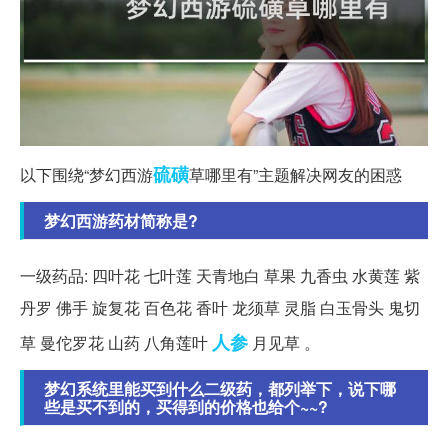
硫磺
以下围绕“梦幻西游
草哪里有”主题解决网友的困惑
梦幻西游药材简称是?
一级药品: 四叶花 七叶莲 天青地白 草果 九香虫 水黄莲 紫
丹罗 佛手 旋复花 百色花 香叶 龙须草 灵脂 白玉骨头 鬼切
人参
草 曼佗罗花 山药 八角莲叶
月见草 。
梦幻系统里能买到什么二级药，都列举下，说下哪
些是买不到的，买得到的价格也给个~~?