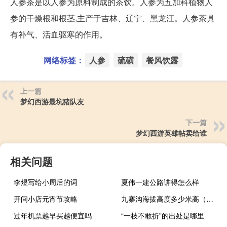
人参茶是以人参为原料制成的茶饮。人参为五加科植物人
参的干燥根和根茎,主产于吉林、辽宁、黑龙江。人参茶具
有补气、活血驱寒的作用。
网络标签：
人参
硫磺
餐风饮露
上一篇
梦幻西游最坑猪队友
下一篇
梦幻西游英雄帖卖给谁
相关问题
李煜写给小周后的词
夏伟一建公路讲得怎么样
开间小店元宵节攻略
九寨沟海拔高度多少米高（九寨沟海拔高度多少）
过年机票越早买越便宜吗
“一枝不敢折”的出处是哪里