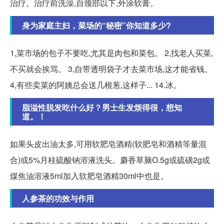
治疗。治疗前洗澡,自颈部以下,外涂软膏。
身为家庭主妇，菜场的“秘密”你知道多少?
1,菜市场的包子不要吃,尤其是肉包和菜包。 2,找老人买菜,
不买就会挨骂。 3,自带透明袋子才去菜市场,这才能省钱。
4,有些卖菜的阿姨总会送几根葱,这样子... 14.冰。
脂溢性脱发吃什么好？男士生发烦得很，想知
道。！
如果头皮出油太多,可用软肥皂酒精(软肥皂和酒精等量混
合)或5%月桂硫酸钠溶液洗头。麝香草脑O.5g或硫磺2g或
煤焦油溶液5ml加入软肥皂酒精30ml中也是。
人参茶的功效与作用