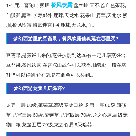
餐风饮露
1-4 鹿... 普陀山 熊胆,
盘丝岭 天不老,血色茶花,
仙狐涎,麝香 长寿郊外 鹿茸,天龙水 花果山 鹿茸,天龙水,熊
胆,餐风饮露 海底迷宫1-4 鹿茸,天龙水,血。
梦幻西游里的豆斋果，餐风饮露仙狐延在哪里买?
豆斋果,是烹饪出来的,烹饪技能到达25有一定几率烹饪出
豆斋果.餐风饮露,在普驼山战斗可以获得.仙狐延一般在塔
打怪可以得到.还有就是在商会可以买到,。
梦幻西游龙窟几层爆环?
龙窟一层 60级,硫磺草,高级宠物口粮 龙窟二层 60级,硫磺
草 龙窟三层 60级,硫磺草 龙窟四层 70级,龙之心屑,高级宠
物口粮 龙窟五层 70级,龙之心屑,8级暗器...