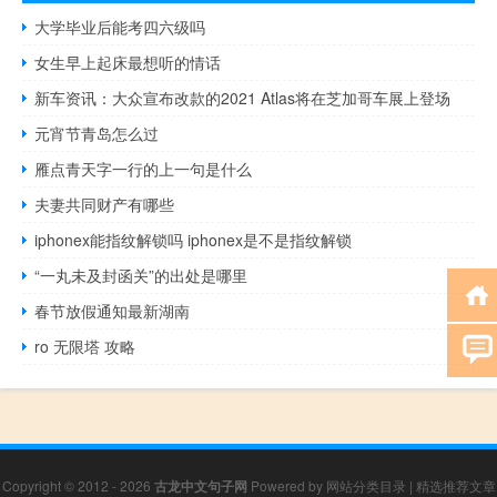
大学毕业后能考四六级吗
女生早上起床最想听的情话
新车资讯：大众宣布改款的2021 Atlas将在芝加哥车展上登场
元宵节青岛怎么过
雁点青天字一行的上一句是什么
夫妻共同财产有哪些
iphonex能指纹解锁吗 iphonex是不是指纹解锁
“一丸未及封函关”的出处是哪里
春节放假通知最新湖南
ro 无限塔 攻略
Copyright © 2012 - 2026
古龙中文句子网
Powered by
网站分类目录
|
精选推荐文章