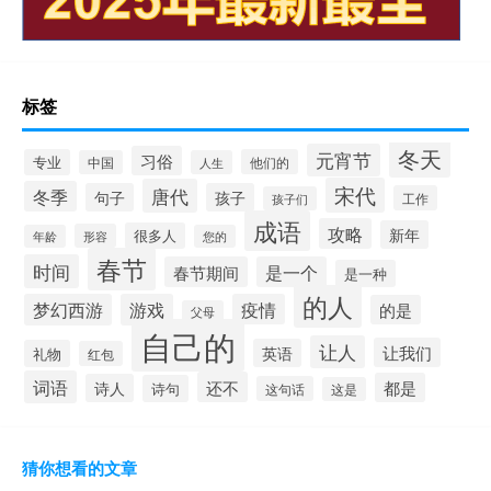
标签
冬天
元宵节
习俗
专业
他们的
中国
人生
宋代
唐代
冬季
句子
孩子
工作
孩子们
成语
攻略
新年
很多人
形容
年龄
您的
春节
时间
春节期间
是一个
是一种
的人
梦幻西游
游戏
疫情
的是
父母
自己的
让人
让我们
英语
礼物
红包
词语
还不
都是
诗人
诗句
这句话
这是
猜你想看的文章