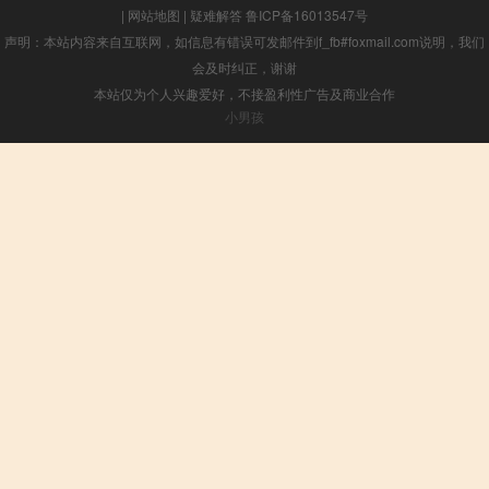
|
网站地图
|
疑难解答
鲁ICP备16013547号
声明：本站内容来自互联网，如信息有错误可发邮件到f_fb#foxmail.com说明，我们
会及时纠正，谢谢
本站仅为个人兴趣爱好，不接盈利性广告及商业合作
小男孩