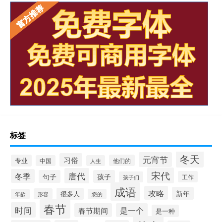
标签
冬天
元宵节
习俗
专业
他们的
中国
人生
宋代
唐代
冬季
句子
孩子
工作
孩子们
成语
攻略
新年
很多人
形容
年龄
您的
春节
时间
春节期间
是一个
是一种