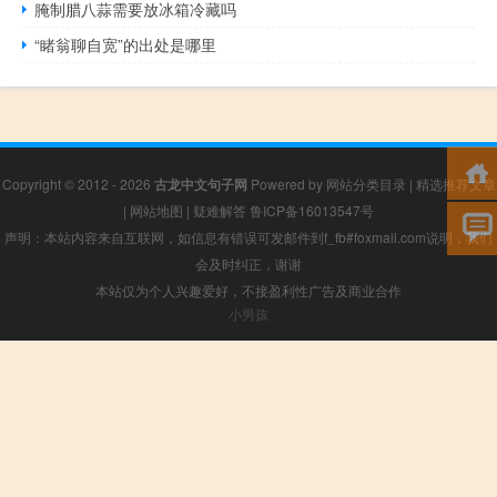
腌制腊八蒜需要放冰箱冷藏吗
“睹翁聊自宽”的出处是哪里
Copyright © 2012 - 2026
古龙中文句子网
Powered by
网站分类目录
|
精选推荐文章
|
网站地图
|
疑难解答
鲁ICP备16013547号
声明：本站内容来自互联网，如信息有错误可发邮件到f_fb#foxmail.com说明，我们
会及时纠正，谢谢
本站仅为个人兴趣爱好，不接盈利性广告及商业合作
小男孩