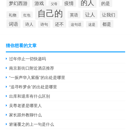
的人
梦幻西游
游戏
疫情
的是
父母
自己的
让人
让我们
英语
礼物
红包
词语
还不
都是
诗人
诗句
这句话
这是
猜你想看的文章
过年停止一切快递吗
南京新街口附近酒店推荐
“一振声华入紫薇”的出处是哪里
“追寻昨梦余”的出处是哪里
出库和退库有什么区别
吴尊老婆是哪里人
家长跟外教聊什么
箬篷覆之的上一句是什么