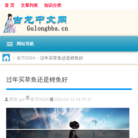
首 页
文章列表
知识分类
网站导航
>
春节2024
>
过年买草鱼还是鲤鱼好
过年买草鱼还是鲤鱼好
春节2024
网友:
gnl
2024-02-12 14:19:32