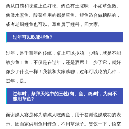
两从口感和味道上鱼好吃。鲤鱼有土腥味，不如草鱼嫩。
像做水煮鱼、酸菜鱼用的都是草鱼。鲤鱼适合做糖醋的，
或者老厨鲤鱼也可以。草鱼属于鲤科，四大家。
过年可以吃哪些鱼?
过年，是千百年的传统，桌上可以少鸡、少鸭，就是不能
够少鱼！鱼，不仅是在过年，还是酒席上，少了它，就好
像少了什么一样！我就和大家聊聊，过年可以吃的几种...
过年，是。
过年时，祭拜天地中的三牲(肉、鱼、鸡)时，为何不
能用草鱼?
而谢媒人宴是称为请媒人吃鲤鱼，用于答谢说媒成功的表
示。因而家供用鱼用鲤鱼，不用草混子。赞议一下，悟空