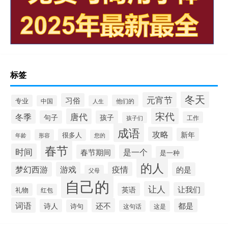
标签
冬天
元宵节
习俗
专业
他们的
中国
人生
宋代
唐代
冬季
句子
孩子
工作
孩子们
成语
攻略
新年
很多人
形容
年龄
您的
春节
时间
春节期间
是一个
是一种
的人
梦幻西游
游戏
疫情
的是
父母
自己的
让人
让我们
英语
礼物
红包
词语
还不
都是
诗人
诗句
这句话
这是