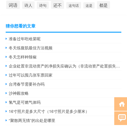
词语
还不
都是
诗人
诗句
这句话
这是
猜你想看的文章
准备过年吃啥菜呢
冬天练腹肌最佳方法视频
冬天怎样种辣椒
企业处置非流动资产的净损失应确认为（非流动资产处置损失包括哪些）
过年可以囤几张车票回家
台湾春节需要补办吗
沙神殿攻略
氢气是可燃气体吗
16寸照片是多大尺寸（16寸照片是多少厘米）
“聚散两无情”的出处是哪里