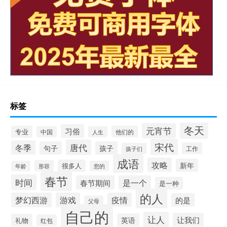
标签
冬天
元宵节
习俗
专业
他们的
中国
人生
宋代
唐代
冬季
句子
孩子
工作
孩子们
成语
攻略
新年
很多人
形容
年龄
您的
春节
时间
春节期间
是一个
是一种
的人
梦幻西游
游戏
疫情
的是
父母
自己的
让人
让我们
英语
礼物
红包