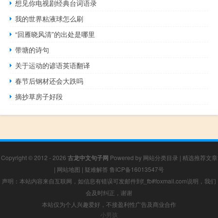
想见你电视剧经典台词语录
我的世界粘液球怎么刷
“回雁晓风清”的出处是哪里
带塘的诗句
关于运动的谚语英语翻译
春节后钢材还会大跌吗
摘抄草房子好段
Copyright © 2012 - 2026
古龙中文句子网
Powered by
网站分类目录
|
精选推荐文章
|
网站地图
|
疑难解答
鲁ICP备16013547号
声明：本站内容来自互联网，如信息有错误可发邮件到f_fb#foxmail.com说明，我们
会及时纠正，谢谢
本站仅为个人兴趣爱好，不接盈利性广告及商业合作
小男孩