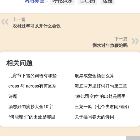
网络标签：
呼伦贝尔
自己的
这是
上一篇
农村过年可以开什么会议
下一篇
衡水过年放鞭炮吗
相关问题
元宵节下雪的词语有哪些
股票成交金额怎么算
cross 与 across有何区别
海底两万里好词好句第三章
诗魔
“秩比司空位”的出处是哪里
励志好句摘抄大全10字
三龙一凤（七个夫君闹洞房）
“何能理乎”的出处是哪里
关于描写春天的诗词