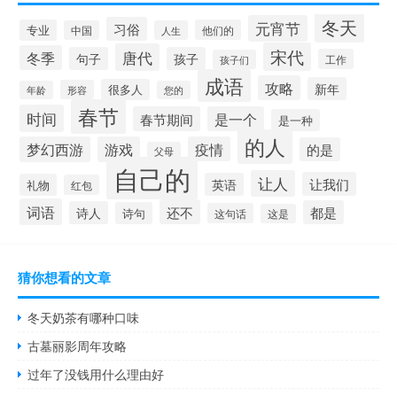
冬天
元宵节
习俗
专业
他们的
中国
人生
宋代
唐代
冬季
句子
孩子
工作
孩子们
成语
攻略
新年
很多人
形容
年龄
您的
春节
时间
春节期间
是一个
是一种
的人
梦幻西游
游戏
疫情
的是
父母
自己的
让人
让我们
英语
礼物
红包
词语
还不
都是
诗人
诗句
这句话
这是
猜你想看的文章
冬天奶茶有哪种口味
古墓丽影周年攻略
过年了没钱用什么理由好